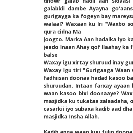
dhowr galab hadii aan sidaasi 
galabkii dambe Ayayna go'aans
gurigayga ka fogeyn bay mareysa
walaal? Waxaan ku Iri "Waxbo s
qura cidna Ma
joogto. Marka Aan hadalka iyo k
jeedo Inaan Ahay qof Ilaahay ka 
balse
Waxay igu xirtay shuruud inay gu
Waxay Igu tiri "Gurigaaga Waan 
fadhiisan doonaa hadad kasoo b
shuruudan, Intaan farxay ayaan
waan kasoo bixi doonaaye? Waxa
masjidka ku tukataa salaadaha, 
casarkii iyo subaxa kadib aad dh
masjidka Insha Allah.
Kadib anna waan kuu fulin doonaa