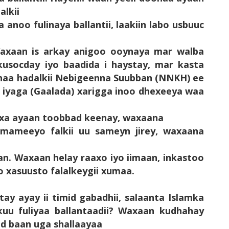
alkii
 anoo fulinaya ballantii, laakiin labo usbuuc
Waxaan is arkay anigoo ooynaya mar walba
usocday iyo baadida i haystay, mar kasta
anaa hadalkii Nebigeenna Suubban (NNKH) ee
o iyaga (Gaalada) xarigga inoo dhexeeya waa
xa ayaan toobbad keenay, waxaana
mameeyo falkii uu sameyn jirey, waxaana
an. Waxaan helay raaxo iyo iimaan, inkastoo
 xasuusto falalkeygii xumaa.
ay ayay ii timid gabadhii, salaanta Islamka
kuu fuliyaa ballantaadii? Waxaan kudhahay
ad baan uga shallaayaa