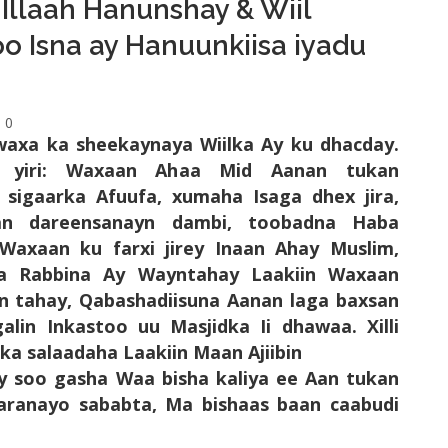
 Illaah Hanunshay & Wiil
 Isna ay Hanuunkiisa iyadu
0
waxa ka sheekaynaya Wiilka Ay ku dhacday.
 yiri: Waxaan Ahaa Mid Aanan tukan
, sigaarka Afuufa, xumaha Isaga dhex jira,
n dareensanayn dambi, toobadna Haba
 Waxaan ku farxi jirey Inaan Ahay Muslim,
ta Rabbina Ay Wayntahay Laakiin Waxaan
ran tahay, Qabashadiisuna Aanan laga baxsan
alin Inkastoo uu Masjidka Ii dhawaa. Xilli
ka salaadaha Laakiin Maan Ajiibin
 soo gasha Waa bisha kaliya ee Aan tukan
garanayo sababta, Ma bishaas baan caabudi