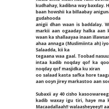
kudhahay, kadibna way baxday. H
baan howshii ka billaabay aniguna
gudahooda
anigii dhan waan is baddalay. 
markii aan ogaaday halka aan k
waan ka shallaayaa inaan illaws
ahaa annaga (Muslimiinta ah) iy
Salaadda, kii ka
tegaana waa gaal. Toobad nasuu
intaa kadib noqday qof ka qoo
noqday qof masjidka ku xiran
oo salaad kasta safka hore taag
aan ooyn jirey markastoo aan soo
Subaxii ay 40 cisho kasoowareegt
kadib waxay igu tiri, haye ma 
Macaadallaah!! walaasheyeey!! a