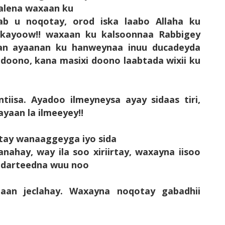
kalena waxaan ku
ab u noqotay, orod iska laabo Allaha ku
aalkayoow!! waxaan ku kalsoonnaa Rabbigey
adan ayaanan ku hanweynaa inuu ducadeyda
 doono, kana masixi doono laabtada wixii ku
tiisa. Ayadoo ilmeyneysa ayay sidaas tiri,
yaan la ilmeeyey!!
tay wanaaggeyga iyo sida
nahay, way ila soo xiriirtay, waxayna iisoo
h darteedna wuu noo
aan jeclahay. Waxayna noqotay gabadhii