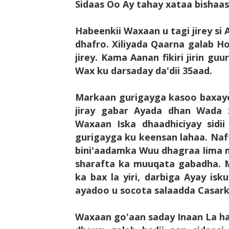
Sidaas Oo Ay tahay xataa bishaasi
Habeenkii Waxaan u tagi jirey si 
dhafro. Xiliyada Qaarna galab Ho
jirey. Kama Aanan fikiri jirin g
Wax ku darsaday da'dii 35aad.
Markaan gurigayga kasoo baxay
jiray gabar Ayada dhan Wada 
Waxaan Iska dhaadhiciyay sidi
gurigayga ku keensan lahaa. Na
bini'aadamka Wuu dhagraa Iima
sharafta ka muuqata gabadha.
ka bax la yiri, darbiga Ayay isku
ayadoo u socota salaadda Casark
Waxaan go'aan saday Inaan La had