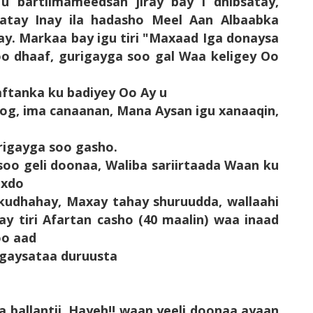
u bartilmameedsan jiray bay i dhibsatay,
atay Inay ila hadasho Meel Aan Albaabka
y. Markaa bay igu tiri
"Maxaad Iga donaysa
oo dhaaf, gurigayga soo gal Waa keligey Oo
aftanka ku badiyey Oo Ay u
fog, ima canaanan, Mana Aysan igu xanaaqin,
rigayga soo gasho.
soo geli doonaa, Waliba sariirtaada Waan ku
axdo
 kudhahay, Maxay tahay shuruudda, wallaahi
y tiri Afartan casho (40 maalin) waa inaad
oo aad
agaysataa duruusta
 ballantii. Hayeh!! waan yeeli doonaa ayaan