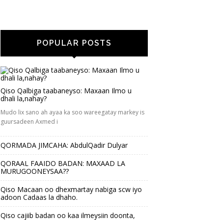
POPULAR POSTS
Qiso Qalbiga taabaneyso: Maxaan Ilmo u
dhali la,nahay?
Mudo lix sano ah ayaa ka soo wareegatay markey is
guursadeen Axmed i
QORMADA JIMCAHA: AbdulQadir Dulyar
QORAAL FAAIDO BADAN: MAXAAD LA
MURUGOONEYSAA??
Qiso Macaan oo dhexmartay nabiga scw iyo
adoon Cadaas la dhaho.
Qiso cajiib badan oo kaa ilmeysiin doonta,