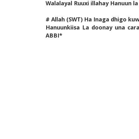
Walalayal Ruuxi illahay Hanuun l
# Allah (SWT) Ha Inaga dhigo ku
Hanuunkiisa La doonay una car
ABBI*