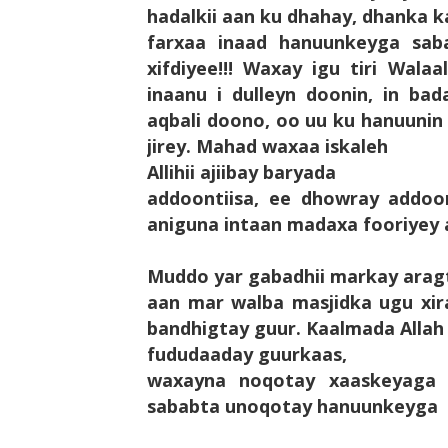
hadalkii aan ku dhahay, dhanka 
farxaa inaad hanuunkeyga sab
xifdiyee!!! Waxay igu tiri Wal
inaanu i dulleyn doonin, in b
aqbali doono, oo uu ku hanuunin
jirey. Mahad waxaa iskaleh
Allihii ajiibay baryada
addoontiisa, ee dhowray addoon
aniguna intaan madaxa fooriyey a
Muddo yar gabadhii markay arag
aan mar walba masjidka ugu xira
bandhigtay guur. Kaalmada Alla
fududaaday guurkaas,
waxayna noqotay xaaskeyaga 
sababta unoqotay hanuunkeyga