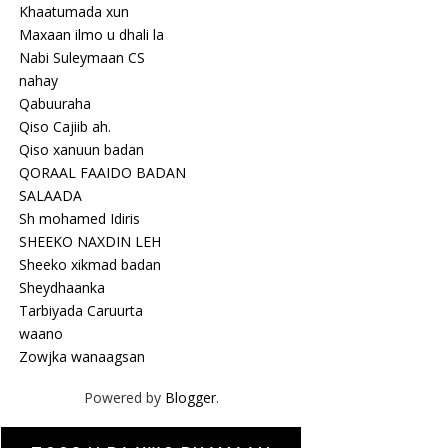
Khaatumada xun
Maxaan ilmo u dhali la
Nabi Suleymaan CS
nahay
Qabuuraha
Qiso Cajiib ah.
Qiso xanuun badan
QORAAL FAAIDO BADAN
SALAADA
Sh mohamed Idiris
SHEEKO NAXDIN LEH
Sheeko xikmad badan
Sheydhaanka
Tarbiyada Caruurta
waano
Zowjka wanaagsan
Powered by
Blogger
.