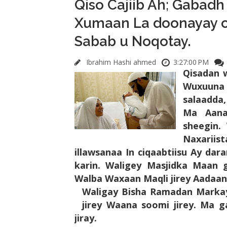
Qiso Cajiib Ah; Gabadh
Xumaan La doonayay oo
Sabab u Noqotay.
Ibrahim Hashi ahmed
3:27:00 PM
Qisadan 
Wuxuuna
salaadda
Ma Aana
sheegin.
Naxariis
illawsanaa In ciqaabtiisu Ay da
karin. Waligey Masjidka Maan g
Walba Waxaan Maqli jirey Aadaan
Waligay Bisha Ramadan Markay
jirey Waana soomi jirey. Ma 
jiray.