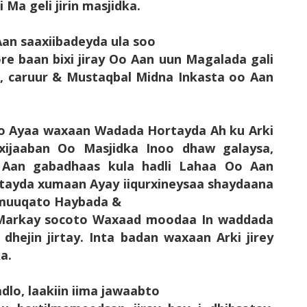
 Ma geli jirin masjidka.
Aan saaxiibadeyda ula soo
re baan bixi jiray Oo Aan uun Magalada gali
uur, caruur & Mustaqbal Midna Inkasta oo Aan
o Ayaa waxaan Wadada Hortayda Ah ku Arki
xijaaban Oo Masjidka Inoo dhaw galaysa,
i Aan gabadhaas kula hadli Lahaa Oo Aan
ftayda xumaan Ayay iiqurxineysaa shaydaana
 muuqato Haybada &
 Markay socoto Waxaad moodaa In waddada
 dhejin jirtay. Inta badan waxaan Arki jirey
a.
lo, laakiin iima jawaabto