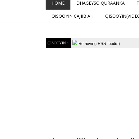
HOME
DHAGEYSO QURAANKA
QISOOYIN CAJIIB AH
QISOOYIN(VIDE
QISOOYIN :
Retrieving RSS feed(s)