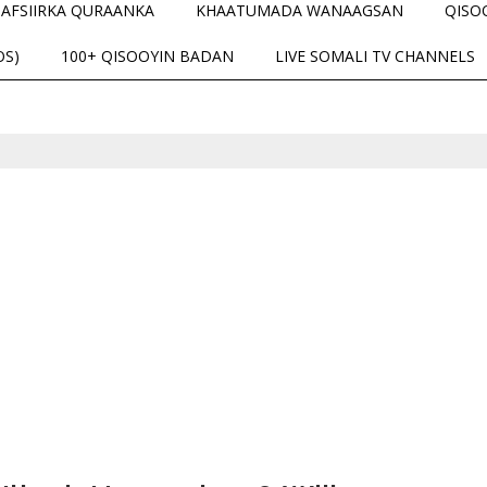
TAFSIIRKA QURAANKA
KHAATUMADA WANAAGSAN
QISO
OS)
100+ QISOOYIN BADAN
LIVE SOMALI TV CHANNELS