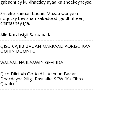
gabadhi ay ku dhacday ayaa ka sheekeyneysa.
Sheeko xanuun badan: Maxaa wariye u
noqotay bey shan xabadood igu dhufteen,
dhimashey iga...
Alle Kacabsigii Saxaabada.
QISO CAJIIB BADAN MARKAAD AQRISO KAA
OOHIN DOONTO
WALAAL HA ILAAWIN GEERIDA
Qiso Diini Ah Oo Aad U Xanuun Badan
Dhacdayna Xiligii Rasuulka SCW “Ku Cibro
Qaado.