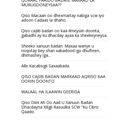
QORAAL FAAIDO BADAN: MAXAAD LA
MURUGOONEYSAA??
Qiso Macaan oo dhexmartay nabiga scw iyo
adoon Cadaas la dhaho.
Qiso cajiib badan oo kaa ilmeysiin doonta,
gabadhi ay ku dhacday ayaa ka sheekeyneysa.
Sheeko xanuun badan: Maxaa wariye u
noqotay bey shan xabadood igu dhufteen,
dhimashey iga...
Alle Kacabsigii Saxaabada.
QISO CAJIIB BADAN MARKAAD AQRISO KAA
OOHIN DOONTO
WALAAL HA ILAAWIN GEERIDA
Qiso Diini Ah Oo Aad U Xanuun Badan
Dhacdayna Xiligii Rasuulka SCW “Ku Cibro
Qaado.