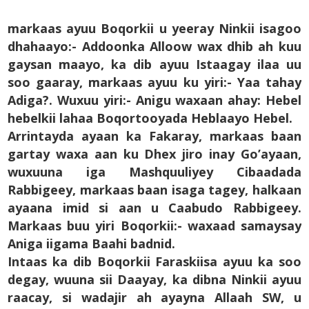
markaas ayuu Boqorkii u yeeray Ninkii isagoo
dhahaayo:-
Addoonka Alloow wax dhib ah kuu
gaysan maayo, ka dib ayuu Istaagay ilaa uu
soo gaaray, markaas ayuu ku yiri:- Yaa tahay
Adiga?. Wuxuu yiri:- Anigu waxaan ahay: Hebel
hebelkii lahaa Boqortooyada Heblaayo Hebel.
Arrintayda ayaan ka Fakaray, markaas baan
gartay waxa aan ku Dhex jiro inay Go’ayaan,
wuxuuna iga Mashquuliyey Cibaadada
Rabbigeey, markaas baan isaga tagey, halkaan
ayaana imid si aan u Caabudo Rabbigeey.
Markaas buu yiri Boqorkii:- waxaad samaysay
Aniga iigama Baahi badnid.
Intaas ka dib Boqorkii Faraskiisa ayuu ka soo
degay, wuuna sii Daayay, ka dibna Ninkii ayuu
raacay, si wadajir ah ayayna Allaah SW, u