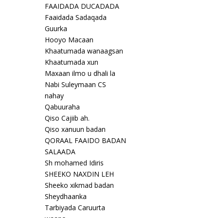
FAAIDADA DUCADADA
Faaidada Sadaqada
Guurka
Hooyo Macaan
Khaatumada wanaagsan
Khaatumada xun
Maxaan ilmo u dhali la
Nabi Suleymaan CS
nahay
Qabuuraha
Qiso Cajiib ah.
Qiso xanuun badan
QORAAL FAAIDO BADAN
SALAADA
Sh mohamed Idiris
SHEEKO NAXDIN LEH
Sheeko xikmad badan
Sheydhaanka
Tarbiyada Caruurta