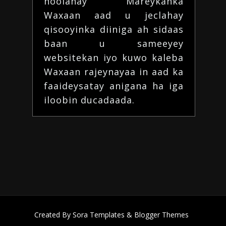
noolahay Mareykanka
Waxaan aad u jeclahay
qisooyinka diiniga ah
sidaas
baan u sameeyey
websitekan iyo kuwo kaleba
Waxaan rajeynayaa in aad ka
faaideysatay
anigana ha iga
iloobin
ducadaada
.
Created By
Sora Templates
&
Blogger Themes