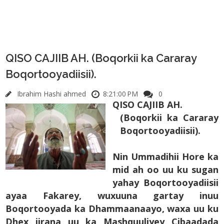
QISO CAJIIB AH. (Boqorkii ka Cararay
Boqortooyadiisii).
Ibrahim Hashi ahmed
8:21:00 PM
0
QISO CAJIIB AH.
(Boqorkii ka Cararay
Boqortooyadiisii).
Nin Ummadihii Hore ka
mid ah oo uu ku sugan
yahay Boqortooyadiisii
ayaa Fakarey, wuxuuna gartay inuu
Boqortooyada ka Dhammaanaayo, waxa uu ku
Dhex jirana uu ka Mashquuliyey Cibaadada