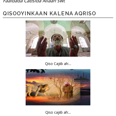
Faaidada Cabsida Allaah swt
QISOOYINKAAN KALENA AQRISO
Qiso Cajiib ah:...
Qiso cajiib ah:...