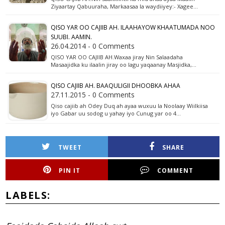
Ziyaartay Qabuuraha, Markaasaa la waydiiyey:- Xagee…
QISO YAR OO CAJIIB AH. ILAAHAYOW KHAATUMADA NOO
SUUBI. AAMIN.
26.04.2014 - 0 Comments
QISO YAR OO CAJIIB AH.Waxaa jiray Nin Salaadaha
Masaajidka ku ilaalin jiray oo lagu yaqaanay Masjidka,…
QISO CAJIIB AH. BAAQULIGII DHOOBKA AHAA
27.11.2015 - 0 Comments
Qiso cajiib ah Odey Duq ah ayaa wuxuu la Noolaay Wiilkiisa
iyo Gabar uu sodog u yahay iyo Cunug yar oo 4…
TWEET
SHARE
PIN IT
COMMENT
LABELS: