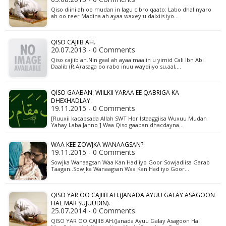
Qiso diini ah oo mudan in lagu cibro qaato: Labo dhalinyaro
ah oo reer Madina ah ayaa waxey u dalxiis iyo…
QISO CAJIIB AH.
20.07.2013 - 0 Comments
Qiso cajiib ah.Nin gaal ah ayaa maalin u yimid Cali Ibn Abi
Daalib (R,A) asaga oo rabo inuu waydiiyo su,aal,…
QISO GAABAN: WIILKII YARAA EE QABRIGA KA
DHEXHADLAY.
19.11.2015 - 0 Comments
[Ruuxii kacabsada Allah SWT Hor Istaaggiisa Wuxuu Mudan
Yahay Laba Janno ] Waa Qiso gaaban dhacdayna…
WAA KEE ZOWJKA WANAAGSAN?
19.11.2015 - 0 Comments
Sowjka Wanaagsan Waa Kan Had iyo Goor Sowjadiisa Garab
Taagan..Sowjka Wanaagsan Waa Kan Had iyo Goor…
QISO YAR OO CAJIIB AH.(JANADA AYUU GALAY ASAGOON
HAL MAR SUJUUDIN).
25.07.2014 - 0 Comments
QISO YAR OO CAJIIB AH.(Janada Ayuu Galay Asagoon Hal