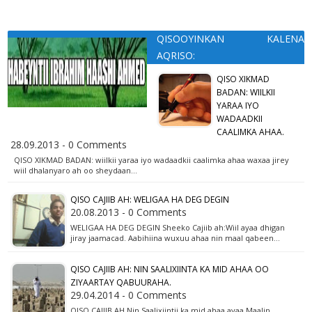
QISOOYINKAN KALENA
AQRISO:
QISO XIKMAD
BADAN: WIILKII
YARAA IYO
WADAADKII
CAALIMKA AHAA.
28.09.2013 - 0 Comments
QISO XIKMAD BADAN: wiilkii yaraa iyo wadaadkii caalimka ahaa waxaa jirey
wiil dhalanyaro ah oo sheydaan…
QISO CAJIIB AH: WELIGAA HA DEG DEGIN
20.08.2013 - 0 Comments
WELIGAA HA DEG DEGIN Sheeko Cajiib ah:Wiil ayaa dhigan
jiray jaamacad. Aabihiina wuxuu ahaa nin maal qabeen…
QISO CAJIIB AH: NIN SAALIXIINTA KA MID AHAA OO
ZIYAARTAY QABUURAHA.
29.04.2014 - 0 Comments
QISO CAJIIB AH.Nin Saalixiintii ka mid ahaa ayaa Maalin