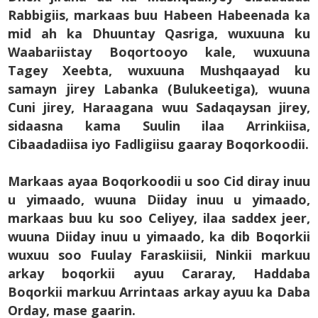
Rabbigiis, markaas buu Habeen Habeenada ka
mid ah ka Dhuuntay Qasriga, wuxuuna ku
Waabariistay Boqortooyo kale, wuxuuna
Tagey Xeebta, wuxuuna Mushqaayad ku
samayn jirey Labanka (Bulukeetiga), wuuna
Cuni jirey, Haraagana wuu Sadaqaysan jirey,
sidaasna kama Suulin ilaa Arrinkiisa,
Cibaadadiisa iyo Fadligiisu gaaray Boqorkoodii.
Markaas ayaa Boqorkoodii u soo Cid diray inuu
u yimaado, wuuna Diiday inuu u yimaado,
markaas buu ku soo Celiyey, ilaa saddex jeer,
wuuna Diiday inuu u yimaado, ka dib Boqorkii
wuxuu soo Fuulay Faraskiisii, Ninkii markuu
arkay boqorkii ayuu Cararay, Haddaba
Boqorkii markuu Arrintaas arkay ayuu ka Daba
Orday, mase gaarin.