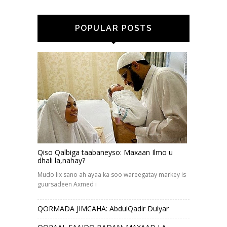
POPULAR POSTS
Qiso Qalbiga taabaneyso: Maxaan Ilmo u
dhali la,nahay?
Mudo lix sano ah ayaa ka soo wareegatay markey is
guursadeen Axmed i
QORMADA JIMCAHA: AbdulQadir Dulyar