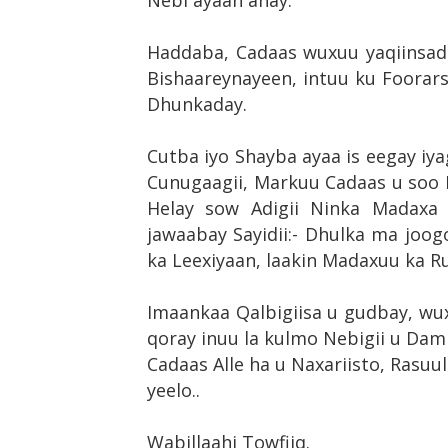
Nebi ayaan ahay.
Haddaba, Cadaas wuxuu yaqiinsaday
Bishaareynayeen, intuu ku Foora
Dhunkaday.
Cutba iyo Shayba ayaa is eegay i
Cunugaagii, Markuu Cadaas u soo
Helay sow Adigii Ninka Madaxa
jawaabay Sayidii:- Dhulka ma joog
ka Leexiyaan, laakin Madaxuu ka 
Imaankaa Qalbigiisa u gudbay, wux
qoray inuu la kulmo Nebigii u Dam
Cadaas Alle ha u Naxariisto, Rasuul
yeelo..
Wabillaahi Towfiiq.