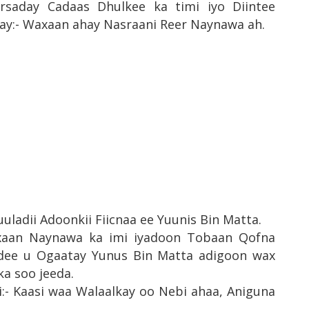
rsaday Cadaas Dhulkee ka timi iyo Diintee
ay:- Waxaan ahay Nasraani Reer Naynawa ah.
uuladii Adoonkii Fiicnaa ee Yuunis Bin Matta.
xaan Naynawa ka imi iyadoon Tobaan Qofna
idee u Ogaatay Yunus Bin Matta adigoon wax
a soo jeeda.
:- Kaasi waa Walaalkay oo Nebi ahaa, Aniguna