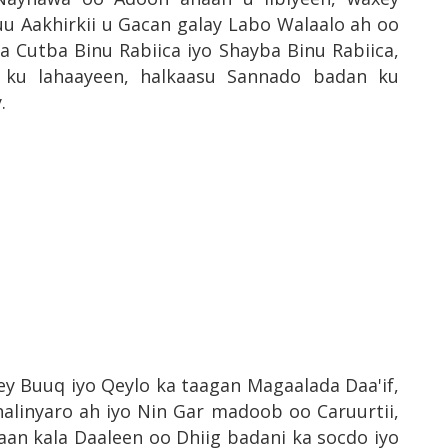
u Aakhirkii u Gacan galay Labo Walaalo ah oo
Cutba Binu Rabiica iyo Shayba Binu Rabiica,
 ku lahaayeen, halkaasu Sannado badan ku
.
y Buuq iyo Qeylo ka taagan Magaalada Daa'if,
linyaro ah iyo Nin Gar madoob oo Caruurtii,
an kala Daaleen oo Dhiig badani ka socdo iyo