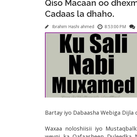
Qiso Macaan oo dhexm
Cadaas la dhaho.
Ibrahim Hashi ahmed
8:53:00 PM
Bartay iyo Dabaasha Webiga Dijla 
Waxaa noloshiisii iyo Mustaqbal
weyni ka Qafaasheen Duleedka 