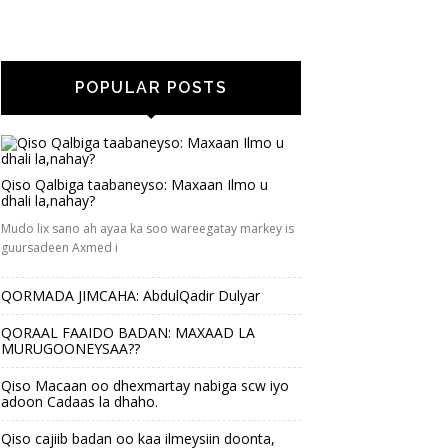
POPULAR POSTS
Qiso Qalbiga taabaneyso: Maxaan Ilmo u
dhali la,nahay?
Mudo lix sano ah ayaa ka soo wareegatay markey is
guursadeen Axmed i
QORMADA JIMCAHA: AbdulQadir Dulyar
QORAAL FAAIDO BADAN: MAXAAD LA
MURUGOONEYSAA??
Qiso Macaan oo dhexmartay nabiga scw iyo
adoon Cadaas la dhaho.
Qiso cajiib badan oo kaa ilmeysiin doonta,