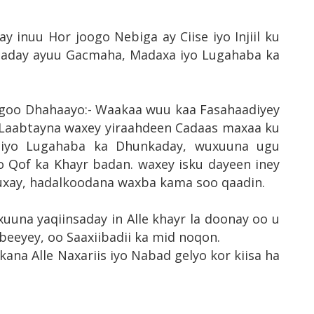
 inuu Hor joogo Nebiga ay Ciise iyo Injiil ku
rsaday ayuu Gacmaha, Madaxa iyo Lugahaba ka
yagoo Dhahaayo:- Waakaa wuu kaa Fasahaadiyey
 Laabtayna waxey yiraahdeen Cadaas maxaa ku
 iyo Lugahaba ka Dhunkaday, wuxuuna ugu
o Qof ka Khayr badan. waxey isku dayeen iney
Ruxay, hadalkoodana waxba kama soo qaadin.
uuna yaqiinsaday in Alle khayr la doonay oo u
beeyey, oo Saaxiibadii ka mid noqon.
kana Alle Naxariis iyo Nabad gelyo kor kiisa ha