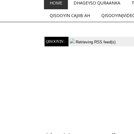
HOME
DHAGEYSO QURAANKA
QISOOYIN CAJIIB AH
QISOOYIN(VIDE
QISOOYIN :
Retrieving RSS feed(s)