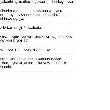
gabadhi ay ku dhacday ayaa ka sheekeyneysa.
Sheeko xanuun badan: Maxaa wariye u
noqotay bey shan xabadood igu dhufteen,
dhimashey iga...
Alle Kacabsigii Saxaabada.
QISO CAJIIB BADAN MARKAAD AQRISO KAA
OOHIN DOONTO
WALAAL HA ILAAWIN GEERIDA
Qiso Diini Ah Oo Aad U Xanuun Badan
Dhacdayna Xiligii Rasuulka SCW “Ku Cibro
Qaado.