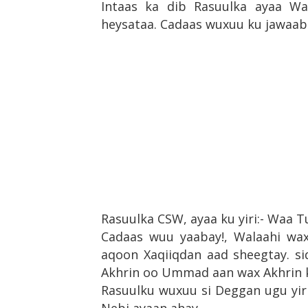
Intaas ka dib Rasuulka ayaa Wa
heysataa. Cadaas wuxuu ku jawaab
Rasuulka CSW, ayaa ku yiri:- Waa T
Cadaas wuu yaabay!, Walaahi wa
aqoon Xaqiiqdan aad sheegtay. s
Akhrin oo Ummad aan wax Akhrin k
Rasuulku wuxuu si Deggan ugu yiri