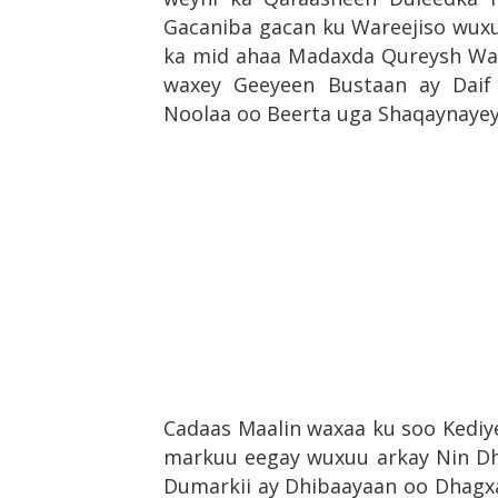
Gacaniba gacan ku Wareejiso wuxu
ka mid ahaa Madaxda Qureysh Waa 
waxey Geeyeen Bustaan ay Daif
Noolaa oo Beerta uga Shaqaynayey
Cadaas Maalin waxaa ku soo Kediye
markuu eegay wuxuu arkay Nin Dha
Dumarkii ay Dhibaayaan oo Dhagxa