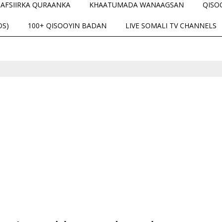
TAFSIIRKA QURAANKA
KHAATUMADA WANAAGSAN
QISO
OS)
100+ QISOOYIN BADAN
LIVE SOMALI TV CHANNELS