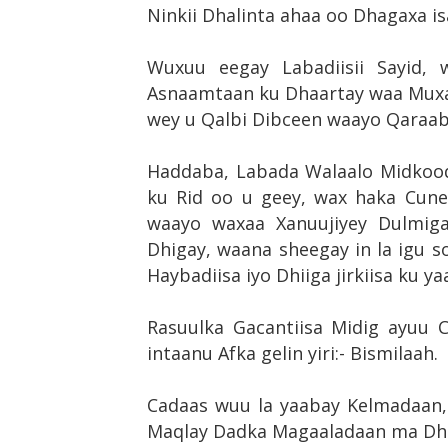
Ninkii Dhalinta ahaa oo Dhagaxa is
Wuxuu eegay Labadiisii Sayid, 
Asnaamtaan ku Dhaartay waa Muxa
wey u Qalbi Dibceen waayo Qaraab
Haddaba, Labada Walaalo Midkood
ku Rid oo u geey, wax haka Cun
waayo waxaa Xanuujiyey Dulmiga
Dhigay, waana sheegay in la igu so
Haybadiisa iyo Dhiiga jirkiisa ku yaa
Rasuulka Gacantiisa Midig ayuu C
intaanu Afka gelin yiri:- Bismilaah.
Cadaas wuu la yaabay Kelmadaan,
Maqlay Dadka Magaaladaan ma Dh