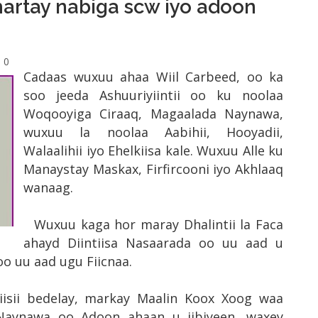
artay nabiga scw iyo adoon
0
Cadaas wuxuu ahaa Wiil Carbeed, oo ka
soo jeeda Ashuuriyiintii oo ku noolaa
Woqooyiga Ciraaq, Magaalada Naynawa,
wuxuu la noolaa Aabihii, Hooyadii,
Walaalihii iyo Ehelkiisa kale. Wuxuu Alle ku
Manaystay Maskax, Firfircooni iyo Akhlaaq
wanaag.
Wuxuu kaga hor maray Dhalintii la Faca
ahayd Diintiisa Nasaarada oo uu aad u
oo uu aad ugu Fiicnaa.
kiisii bedelay, markay Maalin Koox Xoog waa
Naynawa oo Adoon ahaan u iibiyeen, waxey