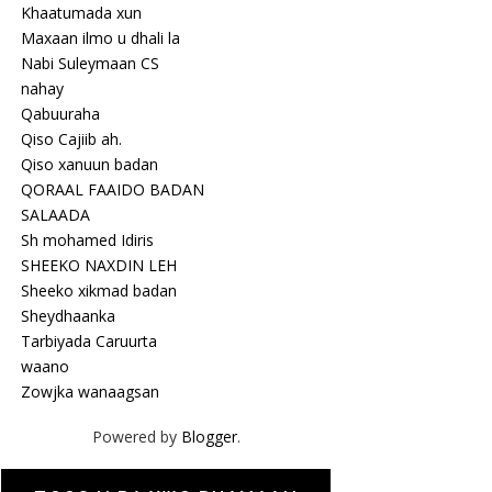
Khaatumada xun
Maxaan ilmo u dhali la
Nabi Suleymaan CS
nahay
Qabuuraha
Qiso Cajiib ah.
Qiso xanuun badan
QORAAL FAAIDO BADAN
SALAADA
Sh mohamed Idiris
SHEEKO NAXDIN LEH
Sheeko xikmad badan
Sheydhaanka
Tarbiyada Caruurta
waano
Zowjka wanaagsan
Powered by
Blogger
.