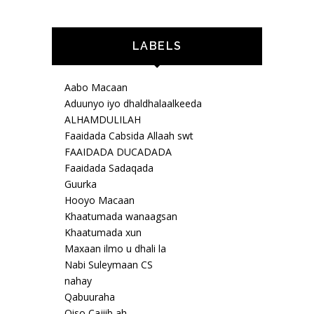
LABELS
Aabo Macaan
Aduunyo iyo dhaldhalaalkeeda
ALHAMDULILAH
Faaidada Cabsida Allaah swt
FAAIDADA DUCADADA
Faaidada Sadaqada
Guurka
Hooyo Macaan
Khaatumada wanaagsan
Khaatumada xun
Maxaan ilmo u dhali la
Nabi Suleymaan CS
nahay
Qabuuraha
Qiso Cajiib ah.