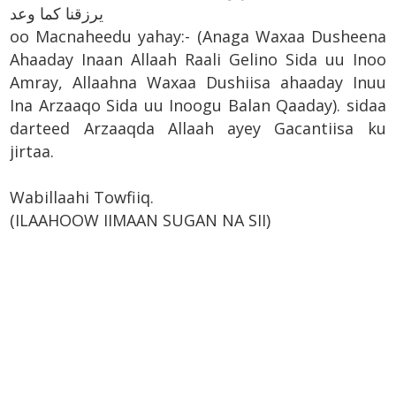
يرزقنا كما وعد
oo Macnaheedu yahay:-
(Anaga Waxaa Dusheena
Ahaaday Inaan Allaah Raali Gelino Sida uu Inoo
Amray, Allaahna Waxaa Dushiisa ahaaday Inuu
Ina Arzaaqo Sida uu Inoogu Balan Qaaday). sidaa
darteed Arzaaqda Allaah ayey Gacantiisa ku
jirtaa.
Wabillaahi Towfiiq.
(ILAAHOOW IIMAAN SUGAN NA SII)