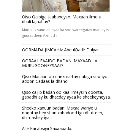
Qiso Qalbiga taabaneyso: Maxaan Ilmo u
dhali la,nahay?
Mudo lix sano ah ayaa ka soo wareegatay markey is
guursadeen Axmed i
QORMADA JIMCAHA: AbdulQadir Dulyar
QORAAL FAAIDO BADAN: MAXAAD LA
MURUGOONEYSAA??
Qiso Macaan oo dhexmartay nabiga scw iyo
adoon Cadaas la dhaho.
Qiso cajiib badan oo kaa ilmeysiin doonta,
gabadhi ay ku dhacday ayaa ka sheekeyneysa.
Sheeko xanuun badan: Maxaa wariye u
noqotay bey shan xabadood igu dhufteen,
dhimashey iga...
Alle Kacabsigii Saxaabada.