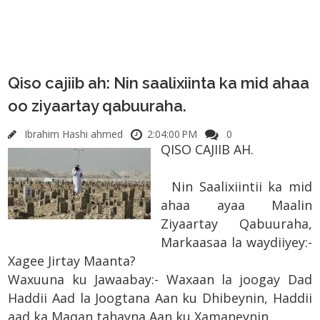
Qiso cajiib ah: Nin saalixiinta ka mid ahaa
oo ziyaartay qabuuraha.
Ibrahim Hashi ahmed
2:04:00 PM
0
QISO CAJIIB AH.
Nin Saalixiintii ka mid
ahaa ayaa Maalin
Ziyaartay Qabuuraha,
Markaasaa la waydiiyey:-
Xagee Jirtay Maanta?
Waxuuna ku Jawaabay:- Waxaan la joogay Dad
Haddii Aad la Joogtana Aan ku Dhibeynin, Haddii
aad ka Maqan tahayna Aan ku Xamaneynin.