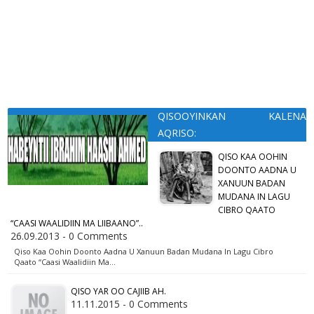
QISOOYINKAN KALENA
AQRISO:
QISO KAA OOHIN
DOONTO AADNA U
XANUUN BADAN
MUDANA IN LAGU
CIBRO QAATO
“CAASI WAALIDIIN MA LIIBAANO”..
26.09.2013 - 0 Comments
Qiso Kaa Oohin Doonto Aadna U Xanuun Badan Mudana In Lagu Cibro
Qaato “Caasi Waalidiin Ma…
QISO YAR OO CAJIIB AH.
11.11.2015 - 0 Comments