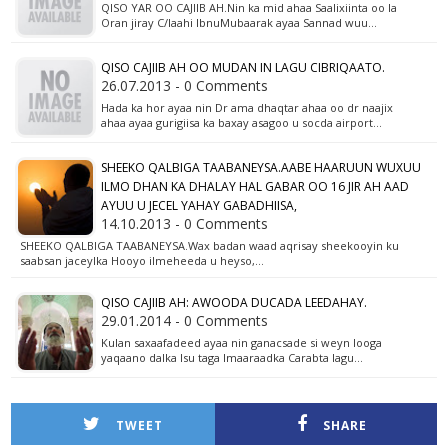
QISO YAR OO CAJIIB AH.Nin ka mid ahaa Saalixiinta oo la
Oran jiray C/laahi IbnuMubaarak ayaa Sannad wuu…
QISO CAJIIB AH OO MUDAN IN LAGU CIBRIQAATO.
26.07.2013 - 0 Comments
Hada ka hor ayaa nin Dr ama dhaqtar ahaa oo dr naajix
ahaa ayaa gurigiisa ka baxay asagoo u socda airport…
SHEEKO QALBIGA TAABANEYSA.AABE HAARUUN WUXUU
ILMO DHAN KA DHALAY HAL GABAR OO 16 JIR AH AAD
AYUU U JECEL YAHAY GABADHIISA,
14.10.2013 - 0 Comments
SHEEKO QALBIGA TAABANEYSA.Wax badan waad aqrisay sheekooyin ku
saabsan jaceylka Hooyo ilmeheeda u heyso,…
QISO CAJIIB AH: AWOODA DUCADA LEEDAHAY.
29.01.2014 - 0 Comments
Kulan saxaafadeed ayaa nin ganacsade si weyn looga
yaqaano dalka Isu taga Imaaraadka Carabta lagu…
TWEET
SHARE