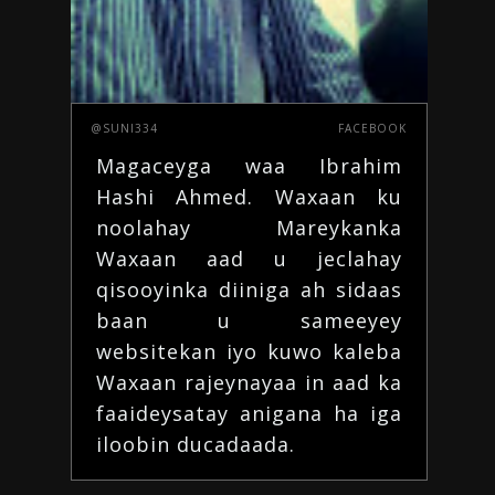
@SUNI334
FACEBOOK
Magaceyga waa Ibrahim
Hashi Ahmed. Waxaan ku
noolahay Mareykanka
Waxaan aad u jeclahay
qisooyinka diiniga ah
sidaas
baan u sameeyey
websitekan iyo kuwo kaleba
Waxaan rajeynayaa in aad ka
faaideysatay
anigana ha iga
iloobin
ducadaada
.