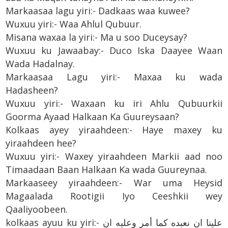
Markaasaa lagu yiri:- Dadkaas waa kuwee?
Wuxuu yiri:- Waa Ahlul Qubuur.
Misana waxaa la yiri:- Ma u soo Duceysay?
Wuxuu ku Jawaabay:- Duco Iska Daayee Waan
Wada Hadalnay.
Markaasaa Lagu yiri:- Maxaa ku wada
Hadasheen?
Wuxuu yiri:- Waxaan ku iri Ahlu Qubuurkii
Goorma Ayaad Halkaan Ka Guureysaan?
Kolkaas ayey yiraahdeen:- Haye maxey ku
yiraahdeen hee?
Wuxuu yiri:- Waxey yiraahdeen Markii aad noo
Timaadaan Baan Halkaan Ka wada Guureynaa.
Markaaseey yiraahdeen:- War uma Heysid
Magaalada Rootigii Iyo Ceeshkii wey
Qaaliyoobeen.
kolkaas ayuu ku yiri:- علينا ان نعبده كما أمر وعليه ان