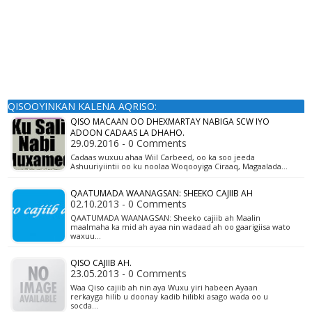
QISOOYINKAN KALENA AQRISO:
QISO MACAAN OO DHEXMARTAY NABIGA SCW IYO
ADOON CADAAS LA DHAHO.
29.09.2016 - 0 Comments
Cadaas wuxuu ahaa Wiil Carbeed, oo ka soo jeeda
Ashuuriyiintii oo ku noolaa Woqooyiga Ciraaq, Magaalada…
QAATUMADA WAANAGSAN: SHEEKO CAJIIB AH
02.10.2013 - 0 Comments
QAATUMADA WAANAGSAN: Sheeko cajiib ah Maalin
maalmaha ka mid ah ayaa nin wadaad ah oo gaarigiisa wato
waxuu…
QISO CAJIIB AH.
23.05.2013 - 0 Comments
Waa Qiso cajiib ah nin aya Wuxu yiri habeen Ayaan
rerkayga hilib u doonay kadib hilibki asago wada oo u
socda…