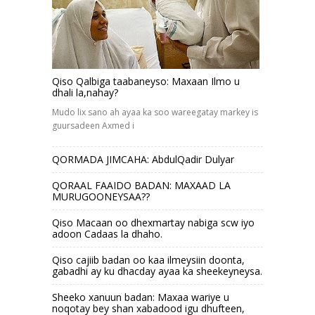
Qiso Qalbiga taabaneyso: Maxaan Ilmo u
dhali la,nahay?
Mudo lix sano ah ayaa ka soo wareegatay markey is
guursadeen Axmed i
QORMADA JIMCAHA: AbdulQadir Dulyar
QORAAL FAAIDO BADAN: MAXAAD LA
MURUGOONEYSAA??
Qiso Macaan oo dhexmartay nabiga scw iyo
adoon Cadaas la dhaho.
Qiso cajiib badan oo kaa ilmeysiin doonta,
gabadhi ay ku dhacday ayaa ka sheekeyneysa.
Sheeko xanuun badan: Maxaa wariye u
noqotay bey shan xabadood igu dhufteen,