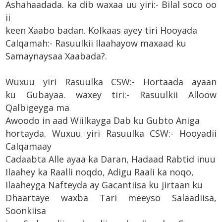
Ashahaadada. ka dib waxaa uu yiri:- Bilal soco oo
ii
keen Xaabo badan. Kolkaas ayey tiri Hooyada
Calqamah:- Rasuulkii Ilaahayow maxaad ku
Samaynaysaa Xaabada?.
Wuxuu yiri Rasuulka CSW:- Hortaada ayaan
ku Gubayaa. waxey tiri:- Rasuulkii Alloow
Qalbigeyga ma
Awoodo in aad Wiilkayga Dab ku Gubto Aniga
hortayda. Wuxuu yiri Rasuulka CSW:- Hooyadii
Calqamaay
Cadaabta Alle ayaa ka Daran, Hadaad Rabtid inuu
Ilaahey ka Raalli noqdo, Adigu Raali ka noqo,
Ilaaheyga Nafteyda ay Gacantiisa ku jirtaan ku
Dhaartaye waxba Tari meeyso Salaadiisa,
Soonkiisa