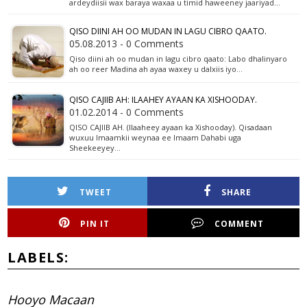
ardeydiisii wax baraya waxaa u timid haweeney jaariyad…
QISO DIINI AH OO MUDAN IN LAGU CIBRO QAATO.
05.08.2013 - 0 Comments
Qiso diini ah oo mudan in lagu cibro qaato: Labo dhalinyaro
ah oo reer Madina ah ayaa waxey u dalxiis iyo…
QISO CAJIIB AH: ILAAHEY AYAAN KA XISHOODAY.
01.02.2014 - 0 Comments
QISO CAJIIB AH. (Ilaaheey ayaan ka Xishooday). Qisadaan
wuxuu Imaamkii weynaa ee Imaam Dahabi uga
Sheekeeyey…
TWEET
SHARE
PIN IT
COMMENT
LABELS:
Hooyo Macaan