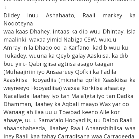
u
Diidey inuu Ashahaato, Raali markey ka
Noqoteyna
waa kaas Dhahey. intaas ka dib wuu Dhintay. Isla
maalinkii waxaa yimid Nabiga CSW, wuxuu
Amray in la Dhaqo oo la Karfano, kadib wuu ku
Tukadey, wuuna ka Qeyb galay Aaskiisa, ka dib
buu yiri:- Qabrigiisa agtiisa asago taagan
(Muhaajiriin iyo Ansaareey Qofkii ka Fadila
Xaaskiisa Hooyadiis (micnaha qofkii Xaaskiisa ka
weyneeyo Hooyadiisa) waxaa Korkiisa ahaatay
Nacallada Ilaahey iyo tan Mala’igta iyo tan Dadka
Dhamman, Ilaahey ka Aqbali maayo Wax yar oo
Wanaag ah ilaa uu u Towbad keeno Alle kor
ahaaye, uu u Samafalo Hooyadiis, uu Dalbo Raali
ahaanshaheeda, Ilaahey Raali Ahaanshihiisa waa
iney Raali kaa tahay Carradisana waa Carradeeda.