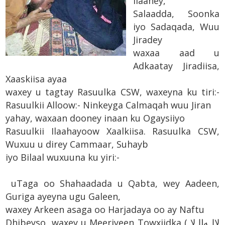
ilaahey,
Salaadda, Soonka
iyo Sadaqada, Wuu
Jiradey
waxaa aad u
Adkaatay Jiradiisa,
Xaaskiisa ayaa
waxey u tagtay Rasuulka CSW, waxeyna ku tiri:-
Rasuulkii Alloow:- Ninkeyga Calmaqah wuu Jiran
yahay, waxaan dooney inaan ku Ogaysiiyo
Rasuulkii Ilaahayoow Xaalkiisa. Rasuulka CSW,
Wuxuu u direy Cammaar, Suhayb
iyo Bilaal wuxuuna ku yiri:-
uTaga oo Shahaadada u Qabta, wey Aadeen,
Guriga ayeyna ugu Galeen,
waxey Arkeen asaga oo Harjadaya oo ay Naftu
Dhibeyso, waxey u Meeriyeen Towxiidka ( ﻻﺍ ﻪﻟﺍ ﻻ