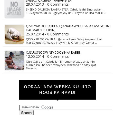
SHEEKO QALBIGA TAABANEYSA.
29.07.2013 - 0 Comments
SHEEKO QALBIGA TAABANEYSA. Cabdullaahi Binu Jacfar
(RC), ayaa wuxu ku lugeynayay dhul keymo ah ilaa markii…
QISO YAR OO CAJIIB AH.(JANADA AYUU GALAY ASAGOON
HAL MAR SUJUUDIN).
25.07.2014 - 0 Comments
QISO YAR OO CAJIIB AH.(Janada Ayuu Galay Asagoon Hal
Mar Sujuudin). Waxaa Jiray Nin la Oran Jiray Camar…
XUSUUSNOOW NIMCOOYINKA RABBI.
12.05.2014 - 0 Comments
Qiso Cajiib ah. Cabdallah Bincmah Wuxuu ahaa nin
Xubnihiisa Shaqeen waayeen, waxaana noqday Qof
Baraalis…
QORAALADA WEBKA KU JIRO
HOOS KA RAADI