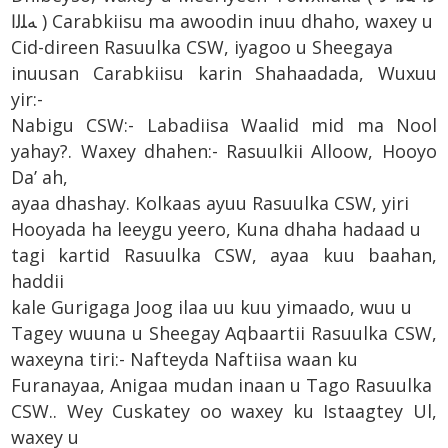
ﻪﻠﻟﺍ ) Carabkiisu ma awoodin inuu dhaho, waxey u
Cid-direen Rasuulka CSW, iyagoo u Sheegaya
inuusan Carabkiisu karin Shahaadada,
Wuxuu
yir:-
Nabigu CSW:- Labadiisa Waalid mid ma Nool
yahay?. Waxey dhahen:- Rasuulkii Alloow, Hooyo
Da’ ah,
ayaa dhashay. Kolkaas ayuu Rasuulka CSW, yiri
Hooyada ha leeygu yeero, Kuna dhaha hadaad u
tagi kartid Rasuulka CSW, ayaa kuu baahan,
haddii
kale Gurigaga Joog ilaa uu kuu yimaado, wuu u
Tagey wuuna u Sheegay Aqbaartii Rasuulka CSW,
waxeyna tiri:- Nafteyda Naftiisa waan ku
Furanayaa, Anigaa mudan inaan u Tago Rasuulka
CSW.. Wey Cuskatey oo waxey ku Istaagtey Ul,
waxey u