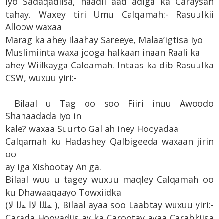
iyo Sadaqadiisa, haadii aad adiga ka Caraysan
tahay. Waxey tiri Umu Calqamah:- Rasuulkii
Alloow waxaa
Marag ka ahey Ilaahay Sareeye, Malaa’igtisa iyo
Muslimiinta waxa jooga halkaan inaan Raali ka
ahey Wiilkayga Calqamah. Intaas ka dib Rasuulka
CSW, wuxuu yiri:-
Bilaal u Tag oo soo Fiiri inuu Awoodo
Shahaadada iyo in
kale? waxaa Suurto Gal ah iney Hooyadaa
Calqamah ku Hadashey Qalbigeeda waxaan jirin
oo
ay iga Xishootay Aniga.
Bilaal wuu u tagey wuxuu maqley Calqamah oo
ku Dhawaaqaayo Towxiidka
(ﻪﻠﻟﺍ ﻻﺍ ﻪﻟﺍ ﻻ ), Bilaal ayaa soo Laabtay wuxuu yiri:-
Carada Hooyadiis ay ka Carootay ayaa Carabkiisa