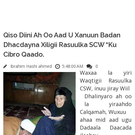
Qiso Diini Ah Oo Aad U Xanuun Badan
Dhacdayna Xiligii Rasuulka SCW “Ku
Cibro Qaado.
Ibrahim Hashi ahmed
5:48:00 AM
0
Waxaa la yiri
Waqtigii Rasuulka
CSW, inuu jiray Wiil
Dhalinyaro ah oo
la yiraahdo
Calqamah, Wuxuu
ahaa mid aad ugu
Dadaala Daacada