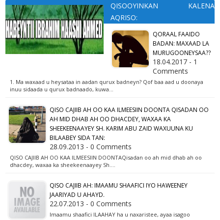
QISOOYINKAN KALENA
AQRISO:
QORAAL FAAIDO
BADAN: MAXAAD LA
MURUGOONEYSAA??
18.04.2017 - 1
Comments
1. Ma waxaad u heysataa in aadan qurux badneyn? Qof baa aad u doonaya
inuu sidaada u qurux badnaado, kuwa…
QISO CAJIIB AH OO KAA ILMEESIIN DOONTA QISADAN OO
AH MID DHAB AH OO DHACDEY, WAXAA KA
SHEEKEENAAYEY SH. KARIM ABU ZAID WAXUUNA KU
BILAABEY SIDA TAN:
28.09.2013 - 0 Comments
QISO CAJIIB AH OO KAA ILMEESIIN DOONTAQisadan oo ah mid dhab ah oo
dhacdey, waxaa ka sheekeenaayey Sh.…
QISO CAJIIB AH: IMAAMU SHAAFICI IYO HAWEENEY
JAARIYAD U AHAYD.
22.07.2013 - 0 Comments
Imaamu shaafici ILAAHAY ha u naxaristee, ayaa isagoo