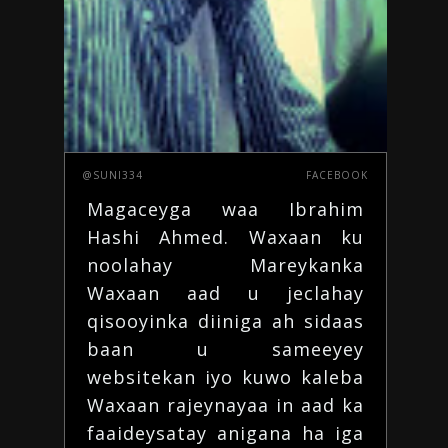
@SUNI334
FACEBOOK
Magaceyga waa Ibrahim
Hashi Ahmed. Waxaan ku
noolahay Mareykanka
Waxaan aad u jeclahay
qisooyinka diiniga ah
sidaas
baan u sameeyey
websitekan iyo kuwo kaleba
Waxaan rajeynayaa in aad ka
faaideysatay
anigana ha iga