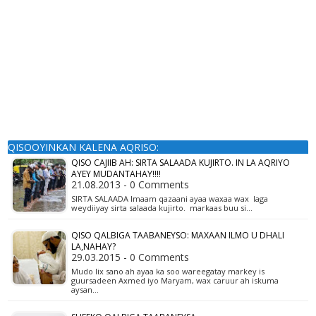
QISOOYINKAN KALENA AQRISO:
QISO CAJIIB AH: SIRTA SALAADA KUJIRTO. IN LA AQRIYO
AYEY MUDANTAHAY!!!!
21.08.2013 - 0 Comments
SIRTA SALAADA Imaam qazaani ayaa waxaa wax laga
weydiiyay sirta salaada kujirto. markaas buu si…
QISO QALBIGA TAABANEYSO: MAXAAN ILMO U DHALI
LA,NAHAY?
29.03.2015 - 0 Comments
Mudo lix sano ah ayaa ka soo wareegatay markey is
guursadeen Axmed iyo Maryam, wax caruur ah iskuma
aysan…