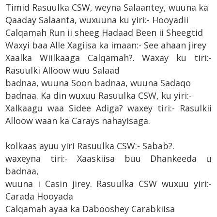
Timid Rasuulka CSW, weyna Salaantey, wuuna ka
Qaaday Salaanta, wuxuuna ku yiri:- Hooyadii
Calqamah Run ii sheeg Hadaad Been ii Sheegtid
Waxyi baa Alle Xagiisa ka imaan:- See ahaan jirey
Xaalka Wiilkaaga Calqamah?. Waxay ku tiri:-
Rasuulki Alloow
wuu Salaad
badnaa, wuuna Soon badnaa, wuuna Sadaqo
badnaa. Ka din wuxuu Rasuulka CSW, ku yiri:-
Xalkaagu waa Sidee Adiga? waxey tiri:- Rasulkii
Alloow waan ka Carays nahayIsaga.
kolkaas ayuu yiri Rasuulka CSW:- Sabab?.
waxeyna tiri:- Xaaskiisa buu Dhankeeda u
badnaa,
wuuna i Casin jirey. Rasuulka CSW wuxuu yiri:-
Carada Hooyada
Calqamah ayaa ka Dabooshey Carabkiisa