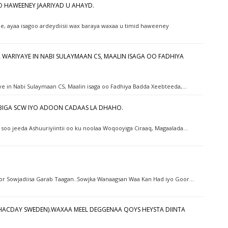
YO HAWEENEY JAARIYAD U AHAYD.
e, ayaa isagoo ardeydiisii wax baraya waxaa u timid haweeney
 WARIYAYE IN NABI SULAYMAAN CS, MAALIN ISAGA OO FADHIYA
ye in Nabi Sulaymaan CS, Maalin isaga oo Fadhiya Badda Xeebteeda,…
IGA SCW IYO ADOON CADAAS LA DHAHO.
 soo jeeda Ashuuriyiintii oo ku noolaa Woqooyiga Ciraaq, Magaalada…
or Sowjadiisa Garab Taagan..Sowjka Wanaagsan Waa Kan Had iyo Goor…
DHACDAY SWEDEN).WAXAA MEEL DEGGENAA QOYS HEYSTA DIINTA