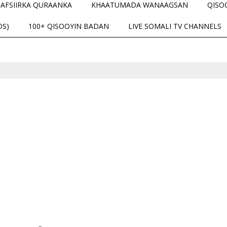
TAFSIIRKA QURAANKA
KHAATUMADA WANAAGSAN
QISO
OS)
100+ QISOOYIN BADAN
LIVE SOMALI TV CHANNELS