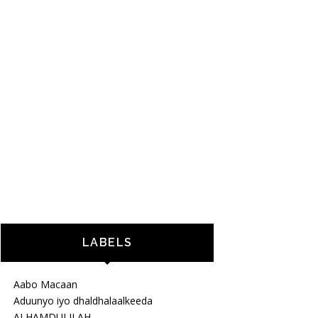
LABELS
Aabo Macaan
Aduunyo iyo dhaldhalaalkeeda
ALHAMDULILAH