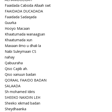
Faaidada Cabsida Allaah swt
FAAIDADA DUCADADA
Faaidada Sadaqada
Guurka
Hooyo Macaan
Khaatumada wanaagsan
Khaatumada xun
Maxaan ilmo u dhali la
Nabi Suleymaan CS
nahay
Qabuuraha
Qiso Cajiib ah.
Qiso xanuun badan
QORAAL FAAIDO BADAN
SALAADA
Sh mohamed Idiris
SHEEKO NAXDIN LEH
Sheeko xikmad badan
Sheydhaanka