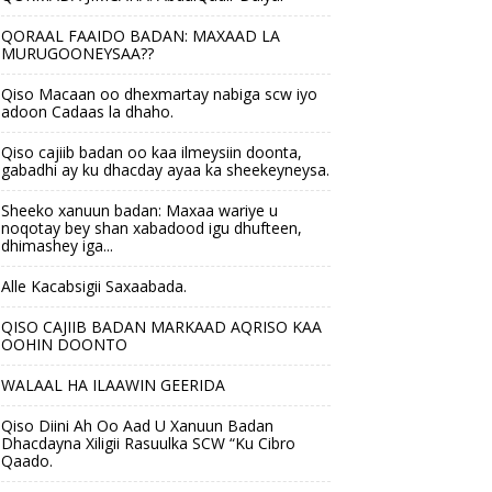
QORAAL FAAIDO BADAN: MAXAAD LA
MURUGOONEYSAA??
Qiso Macaan oo dhexmartay nabiga scw iyo
adoon Cadaas la dhaho.
Qiso cajiib badan oo kaa ilmeysiin doonta,
gabadhi ay ku dhacday ayaa ka sheekeyneysa.
Sheeko xanuun badan: Maxaa wariye u
noqotay bey shan xabadood igu dhufteen,
dhimashey iga...
Alle Kacabsigii Saxaabada.
QISO CAJIIB BADAN MARKAAD AQRISO KAA
OOHIN DOONTO
WALAAL HA ILAAWIN GEERIDA
Qiso Diini Ah Oo Aad U Xanuun Badan
Dhacdayna Xiligii Rasuulka SCW “Ku Cibro
Qaado.