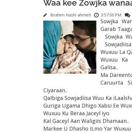
Waa kee Zowjka wana
Ibrahim Hashi ahmed
3:57:00 PM
Sowjka Wan
Garab Taaga
Sowjka W
Sowjadiisa
Wuxuu La Qa
Wuxuu Ka D
Galisa..
Ma Dareento 
Caruurta S
Ciyaraan..
Qalbiga Sowjadiisa Wuu Ka iLaalsh
Guriga Ugama Dhigo Xabsi Ee Wuxuu
Wuxuu Ku Beraa Jaceyl iyo
Kal Gaceyl Aan Waligiis Dhamaan..
Markee U Dhasho iLmo Yar Wuxuu 