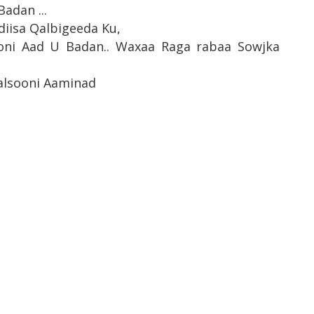
adan ...
iisa Qalbigeeda Ku,
sooni Aad U Badan.. Waxaa Raga rabaa Sowjka
alsooni Aaminad