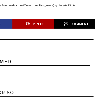
day Sweden (Malmo).Waxaa meel Deggenaa Qoys heysta Diinta
E
PIN IT
COMMENT
HMED
QRISO