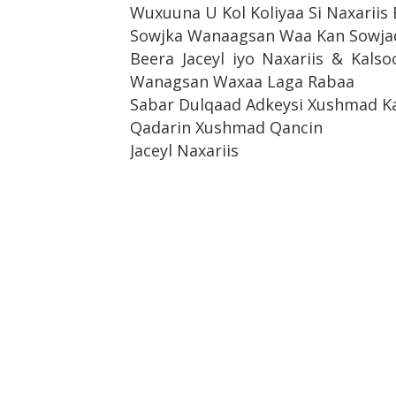
Wuxuuna U Kol Koliyaa Si Naxariis B
Sowjka Wanaagsan Waa Kan Sowjad
Beera Jaceyl iyo Naxariis & Kal
Wanagsan Waxaa Laga Rabaa
Sabar Dulqaad Adkeysi Xushmad K
Qadarin Xushmad Qancin
Jaceyl Naxariis