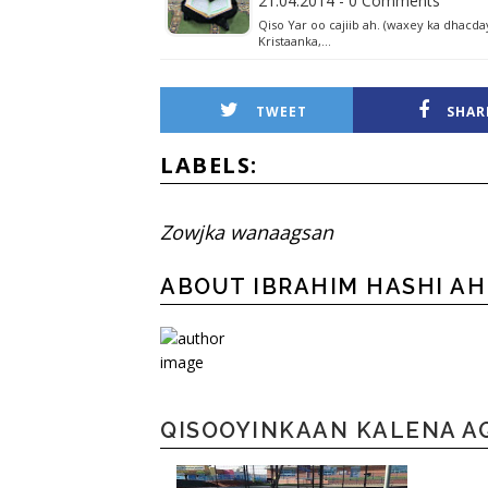
21.04.2014 - 0 Comments
Qiso Yar oo cajiib ah. (waxey ka dhac
Kristaanka,…
TWEET
SHAR
LABELS:
Zowjka wanaagsan
ABOUT IBRAHIM HASHI A
QISOOYINKAAN KALENA A