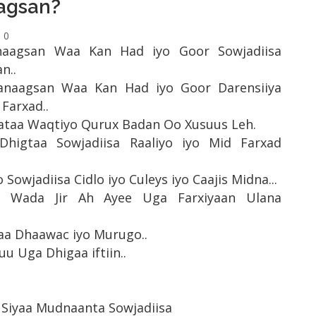
agsan?
0
aagsan Waa Kan Had iyo Goor Sowjadiisa
n..
anaagsan Waa Kan Had iyo Goor Darensiiya
 Farxad..
taa Waqtiyo Qurux Badan Oo Xusuus Leh.
higtaa Sowjadiisa Raaliyo iyo Mid Farxad
Sowjadiisa Cidlo iyo Culeys iyo Caajis Midna...
i Wada Jir Ah Ayee Uga Farxiyaan Ulana
aa Dhaawac iyo Murugo..
 Uga Dhigaa iftiin..
Siyaa Mudnaanta Sowjadiisa