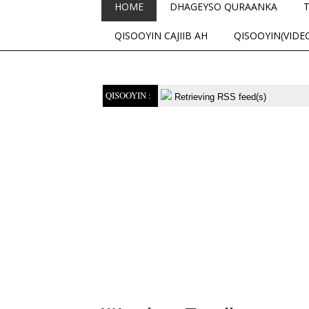
HOME
DHAGEYSO QURAANKA
QISOOYIN CAJIIB AH
QISOOYIN(VIDE
QISOOYIN :
Retrieving RSS feed(s)