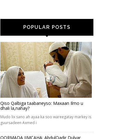
POPULAR POSTS
Qiso Qalbiga taabaneyso: Maxaan Ilmo u
dhali la,nahay?
Mudo lix sano ah ayaa ka soo wareegatay markey is
guursadeen Axmed i
QORMADA JIMCAHA: AbdulQadir Dulyar