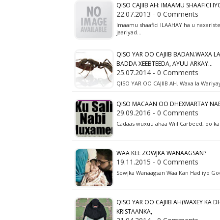
QISO CAJIIB AH: IMAAMU SHAAFICI I
22.07.2013 - 0 Comments
Imaamu shaafici ILAAHAY ha u naxariste
jaariyad…
QISO YAR OO CAJIIB BADAN.WAXA LA
BADDA XEEBTEEDA, AYUU ARKAY...
25.07.2014 - 0 Comments
QISO YAR OO CAJIIB AH. Waxa la Wariya
QISO MACAAN OO DHEXMARTAY NAB
29.09.2016 - 0 Comments
Cadaas wuxuu ahaa Wiil Carbeed, oo ka
WAA KEE ZOWJKA WANAAGSAN?
19.11.2015 - 0 Comments
Sowjka Wanaagsan Waa Kan Had iyo Go
QISO YAR OO CAJIIB AH(WAXEY KA 
KRISTAANKA,