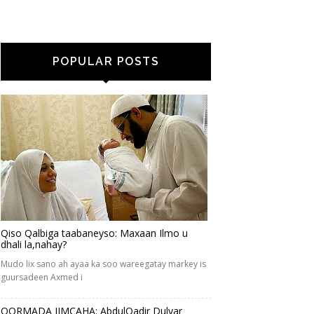
POPULAR POSTS
Qiso Qalbiga taabaneyso: Maxaan Ilmo u
dhali la,nahay?
Mudo lix sano ah ayaa ka soo wareegatay markey is
guursadeen Axmed i
QORMADA JIMCAHA: AbdulQadir Dulyar