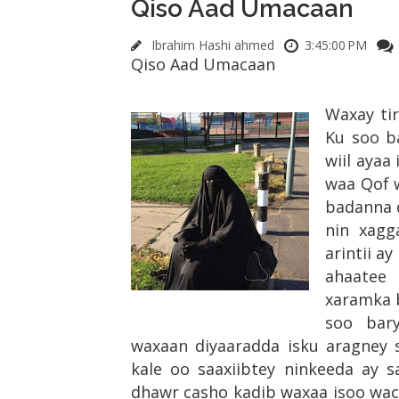
Qiso Aad Umacaan
Ibrahim Hashi ahmed
3:45:00 PM
Qiso Aad Umacaan
Waxay ti
Ku soo ba
wiil ayaa
waa Qof 
badanna 
nin xagg
arintii a
ahaatee
xaramka 
soo bary
waxaan diyaaradda isku aragney sa
kale oo saaxiibtey ninkeeda ay sa
dhawr casho kadib waxaa isoo wacde