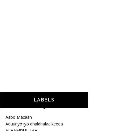
LABELS
Aabo Macaan
Aduunyo iyo dhaldhalaalkeeda
ALHAMDULILAH