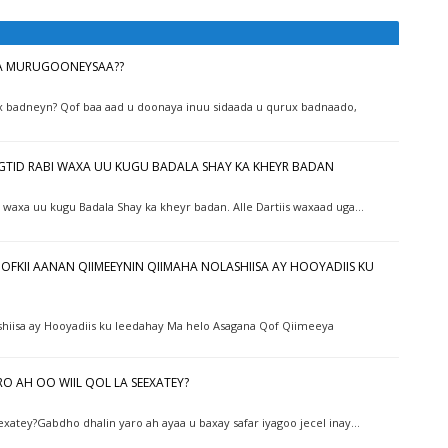
LA MURUGOONEYSAA??
x badneyn? Qof baa aad u doonaya inuu sidaada u qurux badnaado,
AGTID RABI WAXA UU KUGU BADALA SHAY KA KHEYR BADAN
bi waxa uu kugu Badala Shay ka kheyr badan. Alle Dartiis waxaad uga…
KII AANAN QIIMEEYNIN QIIMAHA NOLASHIISA AY HOOYADIIS KU
hiisa ay Hooyadiis ku leedahay Ma helo Asagana Qof Qiimeeya
RO AH OO WIIL QOL LA SEEXATEY?
eexatey?Gabdho dhalin yaro ah ayaa u baxay safar iyagoo jecel inay…