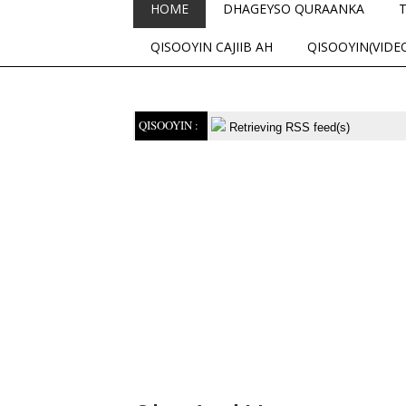
HOME
DHAGEYSO QURAANKA
QISOOYIN CAJIIB AH
QISOOYIN(VIDE
QISOOYIN :
Retrieving RSS feed(s)