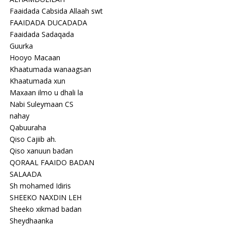
Faaidada Cabsida Allaah swt
FAAIDADA DUCADADA
Faaidada Sadaqada
Guurka
Hooyo Macaan
Khaatumada wanaagsan
Khaatumada xun
Maxaan ilmo u dhali la
Nabi Suleymaan CS
nahay
Qabuuraha
Qiso Cajiib ah.
Qiso xanuun badan
QORAAL FAAIDO BADAN
SALAADA
Sh mohamed Idiris
SHEEKO NAXDIN LEH
Sheeko xikmad badan
Sheydhaanka