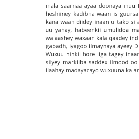
inala saarnaa ayaa
doonaya inuu 
heshiiney kadibna waan is guurs
kana waan diidey inaan u tako si
uu yahay, habeenkii umulidda ma
walaashey waxaan kala qaadey ind
gabadh, iyagoo ilmaynaya ayeey D
Wuxuu ninkii hore iiga tagey inaa
siiyey markiiba saddex ilmood oo
ilaahay madayacayo wuxuuna ka ars