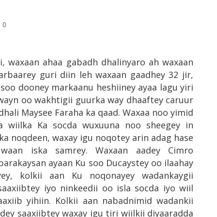
0
ri, waxaan ahaa gabadh dhalinyaro ah waxaan
rbaarey guri diin leh waxaan gaadhey 32 jir,
 isoo dooney markaanu heshiiney ayaa lagu yiri
wayn oo wakhtigii guurka way dhaaftey caruur
dhali Maysee Faraha ka qaad. Waxaa noo yimid
a wiilka Ka socda wuxuuna noo sheegey in
y ka noqdeen, waxay igu noqotey arin adag hase
 waan iska samrey. Waxaan aadey Cimro
barakaysan ayaan Ku soo Ducaystey oo ilaahay
ey, kolkii aan Ku noqonayey wadankaygii
axiibtey iyo ninkeedii oo isla socda iyo wiil
axiib yihiin. Kolkii aan nabadnimid wadankii
y saaxiibtey waxay igu tiri wiilkii diyaaradda