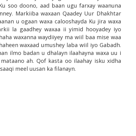
Ku soo doono, aad baan ugu farxay waanuna
anney. Markiiba waxaan Qaadey Uur Dhakhtar
 aanan u ogaan waxa calooshayda Ku jira waxa
rkii la gaadhey waxaa ii yimid hooyadey iyo
haha waxanna waydiiyey ma wiil baa mise waa
haheen waxaad umushey laba wiil iyo Gabadh.
nan ilmo badan u dhalayn ilaahayna waxa uu i
 mataano ah. Qof kasta oo ilaahay isku xidha
aaqi meel uusan ka filanayn.