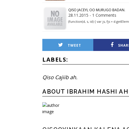
QISO JACEYL OO MURUGO BADAN.
28.11.2015 - 1 Comments
(function(d, s, id) { var js, fjs = d.getE
TWEET
SHAR
LABELS:
Qiso Cajiib ah.
ABOUT IBRAHIM HASHI A