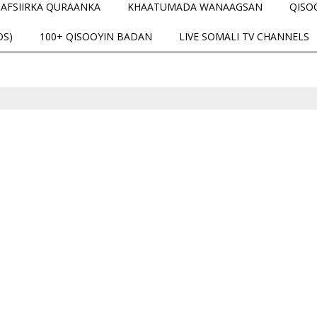
TAFSIIRKA QURAANKA
KHAATUMADA WANAAGSAN
QISO
OS)
100+ QISOOYIN BADAN
LIVE SOMALI TV CHANNELS