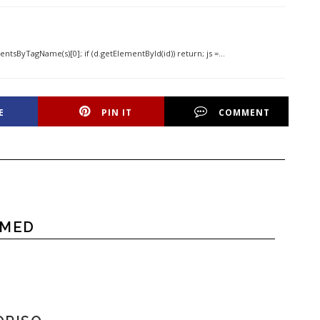
lementsByTagName(s)[0]; if (d.getElementById(id)) return; js =…
E
PIN IT
COMMENT
HMED