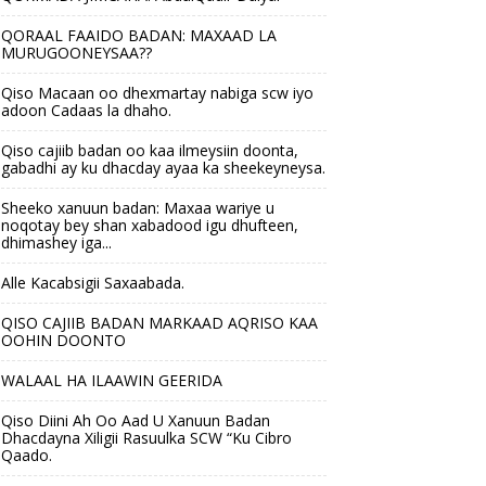
QORAAL FAAIDO BADAN: MAXAAD LA
MURUGOONEYSAA??
Qiso Macaan oo dhexmartay nabiga scw iyo
adoon Cadaas la dhaho.
Qiso cajiib badan oo kaa ilmeysiin doonta,
gabadhi ay ku dhacday ayaa ka sheekeyneysa.
Sheeko xanuun badan: Maxaa wariye u
noqotay bey shan xabadood igu dhufteen,
dhimashey iga...
Alle Kacabsigii Saxaabada.
QISO CAJIIB BADAN MARKAAD AQRISO KAA
OOHIN DOONTO
WALAAL HA ILAAWIN GEERIDA
Qiso Diini Ah Oo Aad U Xanuun Badan
Dhacdayna Xiligii Rasuulka SCW “Ku Cibro
Qaado.