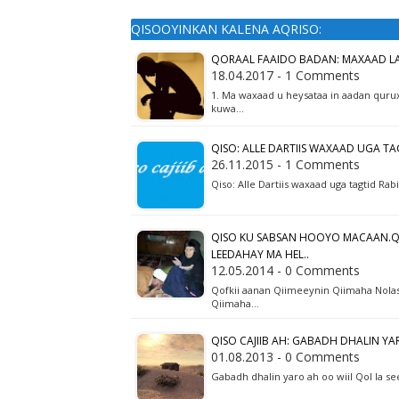
QISOOYINKAN KALENA AQRISO:
QORAAL FAAIDO BADAN: MAXAAD 
18.04.2017 - 1 Comments
1. Ma waxaad u heysataa in aadan quru
kuwa…
QISO: ALLE DARTIIS WAXAAD UGA T
26.11.2015 - 1 Comments
Qiso: Alle Dartiis waxaad uga tagtid Ra
QISO KU SABSAN HOOYO MACAAN.QOF
LEEDAHAY MA HEL..
12.05.2014 - 0 Comments
Qofkii aanan Qiimeeynin Qiimaha Nolas
Qiimaha…
QISO CAJIIB AH: GABADH DHALIN YA
01.08.2013 - 0 Comments
Gabadh dhalin yaro ah oo wiil Qol la s