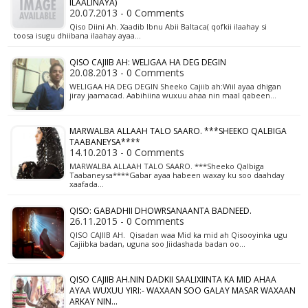
ILAALINAYA)
20.07.2013 - 0 Comments
Qiso Diini Ah. Xaadib Ibnu Abii Baltaca( qofkii ilaahay si
toosa isugu dhiibana ilaahay ayaa…
QISO CAJIIB AH: WELIGAA HA DEG DEGIN
20.08.2013 - 0 Comments
WELIGAA HA DEG DEGIN Sheeko Cajiib ah:Wiil ayaa dhigan
jiray jaamacad. Aabihiina wuxuu ahaa nin maal qabeen…
MARWALBA ALLAAH TALO SAARO. ***SHEEKO QALBIGA
TAABANEYSA****
14.10.2013 - 0 Comments
MARWALBA ALLAAH TALO SAARO. ***Sheeko Qalbiga
Taabaneysa****Gabar ayaa habeen waxay ku soo daahday
xaafada…
QISO: GABADHII DHOWRSANAANTA BADNEED.
26.11.2015 - 0 Comments
QISO CAJIIB AH. Qisadan waa Mid ka mid ah Qisooyinka ugu
Cajiibka badan, uguna soo Jiidashada badan oo…
QISO CAJIIB AH.NIN DADKII SAALIXIINTA KA MID AHAA
AYAA WUXUU YIRI:- WAXAAN SOO GALAY MASAR WAXAAN
ARKAY NIN...