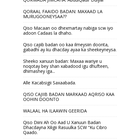
QORAAL FAAIDO BADAN: MAXAAD LA
MURUGOONEYSAA??
Qiso Macaan oo dhexmartay nabiga scw iyo
adoon Cadaas la dhaho.
Qiso cajiib badan oo kaa ilmeysiin doonta,
gabadhi ay ku dhacday ayaa ka sheekeyneysa.
Sheeko xanuun badan: Maxaa wariye u
noqotay bey shan xabadood igu dhufteen,
dhimashey iga...
Alle Kacabsigii Saxaabada.
QISO CAJIIB BADAN MARKAAD AQRISO KAA
OOHIN DOONTO
WALAAL HA ILAAWIN GEERIDA
Qiso Diini Ah Oo Aad U Xanuun Badan
Dhacdayna Xiligii Rasuulka SCW “Ku Cibro
Qaado.