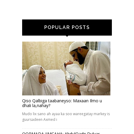
POPULAR POSTS
Qiso Qalbiga taabaneyso: Maxaan Ilmo u
dhali la,nahay?
Mudo lix sano ah ayaa ka soo wareegatay markey is
guursadeen Axmed i
QORMADA JIMCAHA: AbdulQadir Dulyar