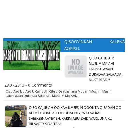
QISOOYINKAN KALENA
AQRISO:
QISO CAJIIB AH:
MUSLIM MA AHI
LAKINSE WAAN
DUKADAA SALAADA.
MUST READ!!!
28.07.2013 - 0 Comments
Qiso Aad Iyo Aad U Cajiib Ah Cibro Qaadashana Mudan “Muslim Maahi
Lakin Waan Dukadaa Salaada”. MUSLIM MA AHI,…
QISO CAJIIB AH OO KAA ILMEESIIN DOONTA QISADAN OO
AH MID DHAB AH OO DHACDEY, WAXAA KA
SHEEKEENAAYEY SH. KARIM ABU ZAID WAXUUNA KU
BILAABEY SIDA TAN: