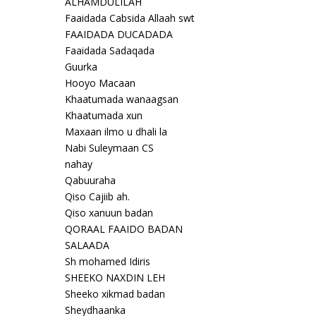
ALHAMDULILAH
Faaidada Cabsida Allaah swt
FAAIDADA DUCADADA
Faaidada Sadaqada
Guurka
Hooyo Macaan
Khaatumada wanaagsan
Khaatumada xun
Maxaan ilmo u dhali la
Nabi Suleymaan CS
nahay
Qabuuraha
Qiso Cajiib ah.
Qiso xanuun badan
QORAAL FAAIDO BADAN
SALAADA
Sh mohamed Idiris
SHEEKO NAXDIN LEH
Sheeko xikmad badan
Sheydhaanka