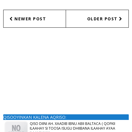
NEWER POST
OLDER POST
QISOOYINKAN KALENA AQRISO:
QISO DIINI AH. XAADIB IBNU ABII BALTACA ( QOFKII
ILAAHAY SI TOOSA ISUGU DHIIBANA ILAAHAY AYAA