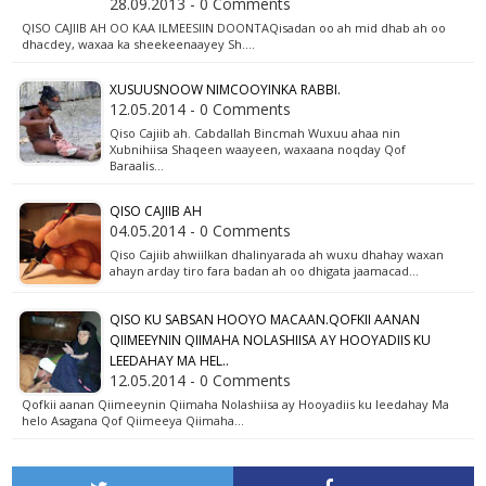
28.09.2013 - 0 Comments
QISO CAJIIB AH OO KAA ILMEESIIN DOONTAQisadan oo ah mid dhab ah oo
dhacdey, waxaa ka sheekeenaayey Sh.…
XUSUUSNOOW NIMCOOYINKA RABBI.
12.05.2014 - 0 Comments
Qiso Cajiib ah. Cabdallah Bincmah Wuxuu ahaa nin
Xubnihiisa Shaqeen waayeen, waxaana noqday Qof
Baraalis…
QISO CAJIIB AH
04.05.2014 - 0 Comments
Qiso Cajiib ahwiilkan dhalinyarada ah wuxu dhahay waxan
ahayn arday tiro fara badan ah oo dhigata jaamacad…
QISO KU SABSAN HOOYO MACAAN.QOFKII AANAN
QIIMEEYNIN QIIMAHA NOLASHIISA AY HOOYADIIS KU
LEEDAHAY MA HEL..
12.05.2014 - 0 Comments
Qofkii aanan Qiimeeynin Qiimaha Nolashiisa ay Hooyadiis ku leedahay Ma
helo Asagana Qof Qiimeeya Qiimaha…