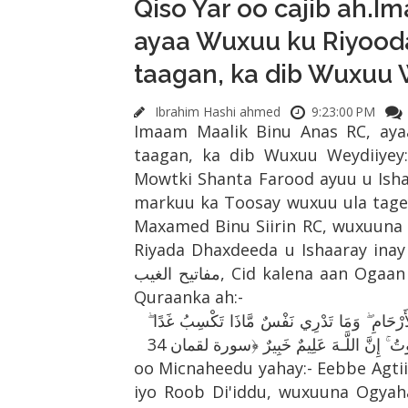
Qiso Yar oo cajib ah.I
ayaa Wuxuu ku Riyood
taagan, ka dib Wuxuu 
Ibrahim Hashi ahmed
9:23:00 PM
Imaam Maalik Binu Anas RC, ay
taagan, ka dib Wuxuu Weydiiyey
Mowtki Shanta Farood ayuu u Isha
markuu ka Toosay wuxuu ula tagey 
Maxamed Binu Siirin RC, wuxuuna 
Riyada Dhaxdeeda u Ishaaray ina
مفاتيح الغيب, Cid kalena aan Ogaan Karin, wuxuuna ugu Fasiray Riyadii Aayadaan
Quraanka ah:-
 الْأَرْحَامِ ۖ وَمَا تَدْرِي نَفْسٌ مَّاذَا تَكْسِبُ غَدًا
وتُ ۚ إِنَّ اللَّـهَ عَلِيمٌ خَبِيرٌ ﴿سورة لقمان 34
oo Micnaheedu yahay:- Eebbe Agt
iyo Roob Di'iddu, wuxuuna Ogyah