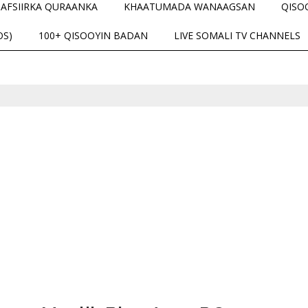
TAFSIIRKA QURAANKA
KHAATUMADA WANAAGSAN
QISO
OS)
100+ QISOOYIN BADAN
LIVE SOMALI TV CHANNELS