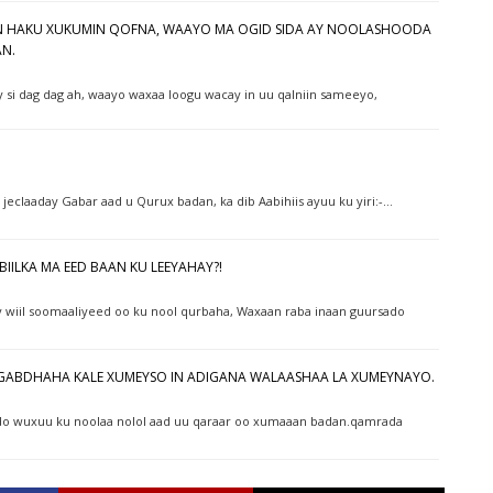
AN HAKU XUKUMIN QOFNA, WAAYO MA OGID SIDA AY NOOLASHOODA
AN.
y si dag dag ah, waayo waxaa loogu wacay in uu qalniin sameeyo,
jeclaaday Gabar aad u Qurux badan, ka dib Aabihiis ayuu ku yiri:-…
ABIILKA MA EED BAAN KU LEEYAHAY?!
y wiil soomaaliyeed oo ku nool qurbaha, Waxaan raba inaan guursado
D GABDHAHA KALE XUMEYSO IN ADIGANA WALAASHAA LA XUMEYNAYO.
aahdo wuxuu ku noolaa nolol aad uu qaraar oo xumaaan badan.qamrada