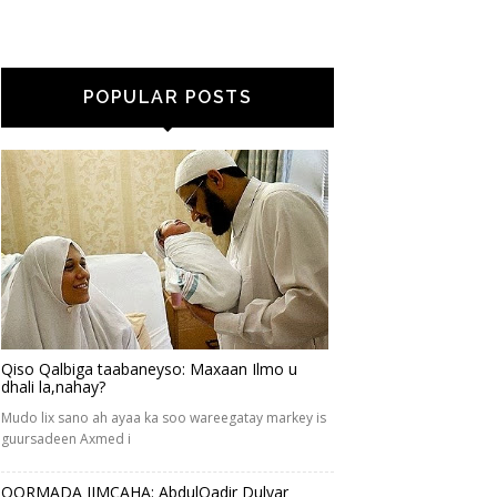
POPULAR POSTS
Qiso Qalbiga taabaneyso: Maxaan Ilmo u
dhali la,nahay?
Mudo lix sano ah ayaa ka soo wareegatay markey is
guursadeen Axmed i
QORMADA JIMCAHA: AbdulQadir Dulyar