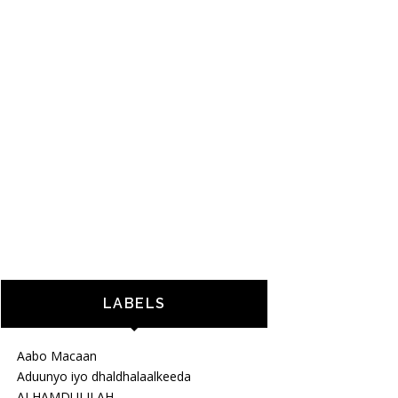
LABELS
Aabo Macaan
Aduunyo iyo dhaldhalaalkeeda
ALHAMDULILAH