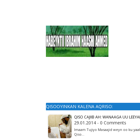
QISOOYINKAN KALENA AQRISO:
QISO CAJIIB AH: WANAAGA UU LEEY
29.01.2014 - 0 Comments
Imaam Tujiyo Masaajid weyn oo ku yaal
Qiso…