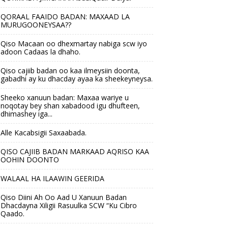
QORAAL FAAIDO BADAN: MAXAAD LA
MURUGOONEYSAA??
Qiso Macaan oo dhexmartay nabiga scw iyo
adoon Cadaas la dhaho.
Qiso cajiib badan oo kaa ilmeysiin doonta,
gabadhi ay ku dhacday ayaa ka sheekeyneysa.
Sheeko xanuun badan: Maxaa wariye u
noqotay bey shan xabadood igu dhufteen,
dhimashey iga...
Alle Kacabsigii Saxaabada.
QISO CAJIIB BADAN MARKAAD AQRISO KAA
OOHIN DOONTO
WALAAL HA ILAAWIN GEERIDA
Qiso Diini Ah Oo Aad U Xanuun Badan
Dhacdayna Xiligii Rasuulka SCW “Ku Cibro
Qaado.