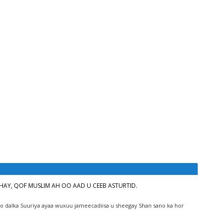
AHAY, QOF MUSLIM AH OO AAD U CEEB ASTURTID.
o dalka Suuriya ayaa wuxuu jameecadiisa u sheegay Shan sano ka hor