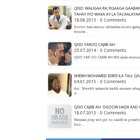
QISO: WALIGAA RA,YIGAAGA GAAB
TAHAY IYO WAXA AY LA TACAALAYA
18.08.2013 - 0 Comments
Doctor baa waxuu isbitaalka kusoo gala
wuuna…
QISO YAROO CAJIIB AH
25.07.2014 - 0 Comments
QISO YAR OO CAJIIB AH.Wiil ayaa wuxuu 
SHEIKH MOHAMED IDIRIS ILA TALI: Q
04.01.2015 - 0 Comments
Asc. Sheekh salaanta kadib waxaan aha
si…
QISO CAJIIB AH: OGOOW HADII AA
18.07.2013 - 0 Comments
Waxaaa jiray wiil yar oo caadil la yir
buu…