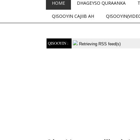
HOME
DHAGEYSO QURAANKA
QISOOYIN CAJIIB AH
QISOOYIN(VIDE
QISOOYIN :
Retrieving RSS feed(s)