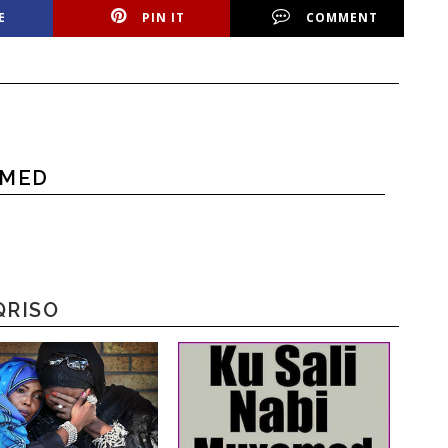
E
PIN IT
COMMENT
HMED
QRISO