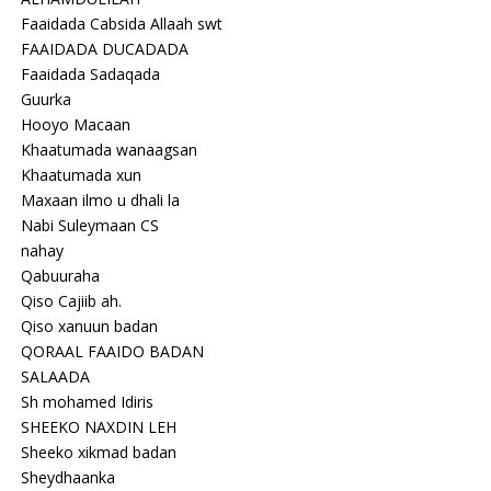
Faaidada Cabsida Allaah swt
FAAIDADA DUCADADA
Faaidada Sadaqada
Guurka
Hooyo Macaan
Khaatumada wanaagsan
Khaatumada xun
Maxaan ilmo u dhali la
Nabi Suleymaan CS
nahay
Qabuuraha
Qiso Cajiib ah.
Qiso xanuun badan
QORAAL FAAIDO BADAN
SALAADA
Sh mohamed Idiris
SHEEKO NAXDIN LEH
Sheeko xikmad badan
Sheydhaanka