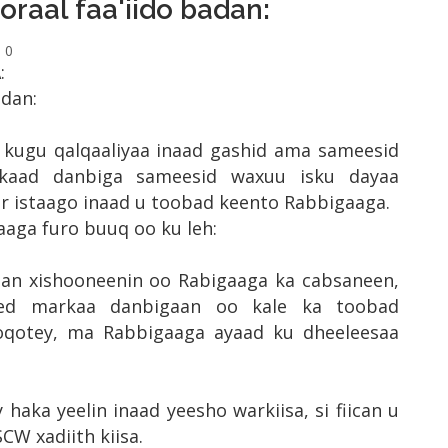
aal faa'iido badan:
0
:
adan:
kugu qalqaaliyaa inaad gashid ama sameesid
rkaad danbiga sameesid waxuu isku dayaa
r istaago inaad u toobad keento Rabbigaaga.
aga furo buuq oo ku leh:
an xishooneenin oo Rabigaaga ka cabsaneen,
eed markaa danbigaan oo kale ka toobad
qotey, ma Rabbigaaga ayaad ku dheeleesaa
haka yeelin inaad yeesho warkiisa, si fiican u
 xadiith kiisa.