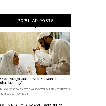
POPULAR POSTS
Qiso Qalbiga taabaneyso: Maxaan Ilmo u
dhali la,nahay?
Mudo lix sano ah ayaa ka soo wareegatay markey is
guursadeen Axmed i
QORMADA JIMCAHA: AbdulQadir Dulyar