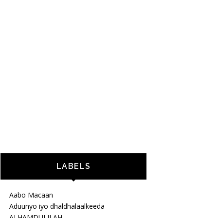
LABELS
Aabo Macaan
Aduunyo iyo dhaldhalaalkeeda
ALHAMDULILAH