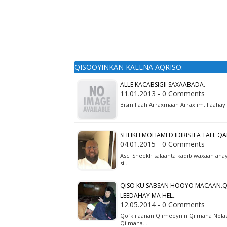
QISOOYINKAN KALENA AQRISO:
ALLE KACABSIGII SAXAABADA.
11.01.2013 - 0 Comments
Bismillaah Arraxmaan Arraxiim. Ilaaha
SHEIKH MOHAMED IDIRIS ILA TALI: Q
04.01.2015 - 0 Comments
Asc. Sheekh salaanta kadib waxaan aha
si…
QISO KU SABSAN HOOYO MACAAN.QOF
LEEDAHAY MA HEL..
12.05.2014 - 0 Comments
Qofkii aanan Qiimeeynin Qiimaha Nolas
Qiimaha…