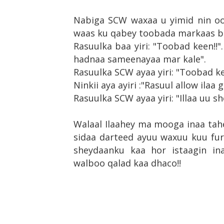
Nabiga SCW waxaa u yimid nin oo
waas ku qabey toobada markaas bu
Rasuulka baa yiri: "Toobad keen!!".
hadnaa sameenayaa mar kale".
Rasuulka SCW ayaa yiri: "Toobad k
Ninkii aya ayiri :"Rasuul allow ilaa
Rasuulka SCW ayaa yiri: "Illaa uu s
Walaal Ilaahey ma mooga inaa tah
sidaa darteed ayuu waxuu kuu fu
sheydaanku kaa hor istaagin in
walboo qalad kaa dhaco!!