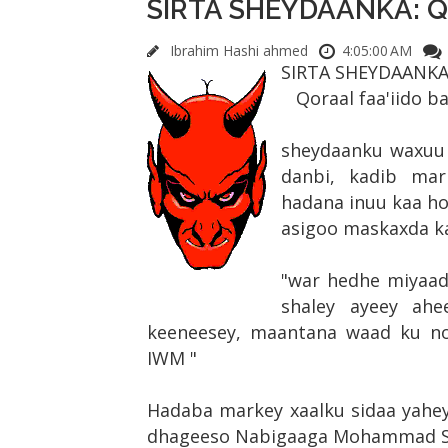
SIRTA SHEYDAANKA: Qor
Ibrahim Hashi ahmed
4:05:00 AM
SIRTA SHEYDAANKA
Qoraal faa'iido b
sheydaanku waxuu 
danbi, kadib ma
hadana inuu kaa ho
asigoo maskaxda ka
"war hedhe miyaad
shaley ayeey ah
keeneesey, maantana waad ku no
IWM "
Hadaba markey xaalku sidaa yahey 
dhageeso Nabigaaga Mohammad SCW