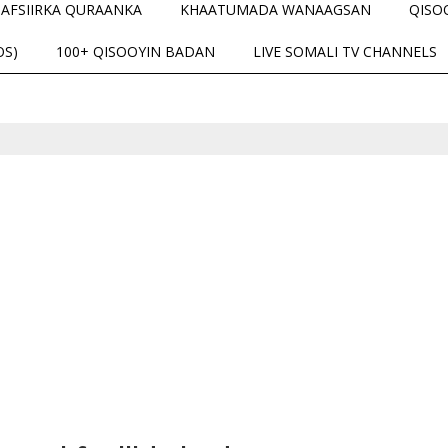
TAFSIIRKA QURAANKA
KHAATUMADA WANAAGSAN
QISO
OS)
100+ QISOOYIN BADAN
LIVE SOMALI TV CHANNELS