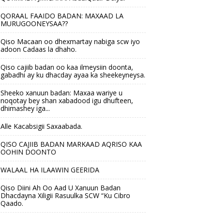
QORAAL FAAIDO BADAN: MAXAAD LA
MURUGOONEYSAA??
Qiso Macaan oo dhexmartay nabiga scw iyo
adoon Cadaas la dhaho.
Qiso cajiib badan oo kaa ilmeysiin doonta,
gabadhi ay ku dhacday ayaa ka sheekeyneysa.
Sheeko xanuun badan: Maxaa wariye u
noqotay bey shan xabadood igu dhufteen,
dhimashey iga...
Alle Kacabsigii Saxaabada.
QISO CAJIIB BADAN MARKAAD AQRISO KAA
OOHIN DOONTO
WALAAL HA ILAAWIN GEERIDA
Qiso Diini Ah Oo Aad U Xanuun Badan
Dhacdayna Xiligii Rasuulka SCW “Ku Cibro
Qaado.