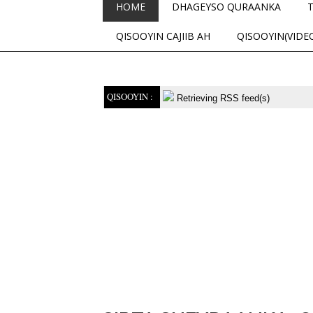
HOME
DHAGEYSO QURAANKA
QISOOYIN CAJIIB AH
QISOOYIN(VIDE
QISOOYIN :
Retrieving RSS feed(s)