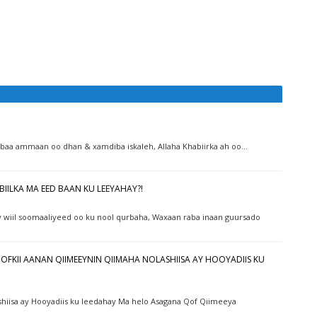
y baa ammaan oo dhan & xamdiba iskaleh, Allaha Khabiirka ah oo…
ABIILKA MA EED BAAN KU LEEYAHAY?!
y wiil soomaaliyeed oo ku nool qurbaha, Waxaan raba inaan guursado
KII AANAN QIIMEEYNIN QIIMAHA NOLASHIISA AY HOOYADIIS KU
hiisa ay Hooyadiis ku leedahay Ma helo Asagana Qof Qiimeeya