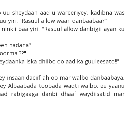
 uu sheydaan aad u wareeriyey, kadibna was
u yiri: "Rasuul allow waan danbaabaa?"
 ninkii baa yiri: "Rasuul allow danbigii ayan ku
een hadana"
 goorma ??"
heydaanka iska dhiibo oo aad ka guuleesato!!"
ey insaan daciif ah oo mar walbo danbaabaya,
rey Albaabada toobada waqti walbo. ee yaanu
aad rabigaaga danbi dhaaf waydiisatid mar