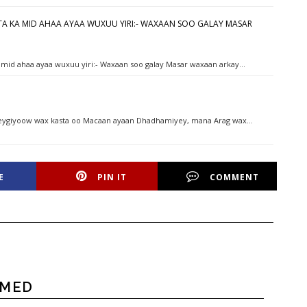
IINTA KA MID AHAA AYAA WUXUU YIRI:- WAXAAN SOO GALAY MASAR
 ka mid ahaa ayaa wuxuu yiri:- Waxaan soo galay Masar waxaan arkay…
iilkeygiyoow wax kasta oo Macaan ayaan Dhadhamiyey, mana Arag wax…
E
PIN IT
COMMENT
HMED