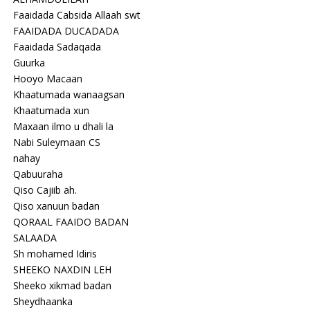
Faaidada Cabsida Allaah swt
FAAIDADA DUCADADA
Faaidada Sadaqada
Guurka
Hooyo Macaan
Khaatumada wanaagsan
Khaatumada xun
Maxaan ilmo u dhali la
Nabi Suleymaan CS
nahay
Qabuuraha
Qiso Cajiib ah.
Qiso xanuun badan
QORAAL FAAIDO BADAN
SALAADA
Sh mohamed Idiris
SHEEKO NAXDIN LEH
Sheeko xikmad badan
Sheydhaanka