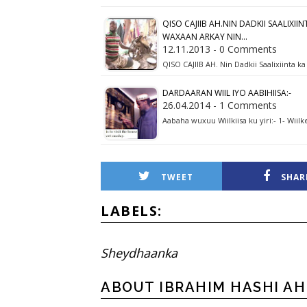
QISO CAJIIB AH.NIN DADKII SAALIX
WAXAAN ARKAY NIN...
12.11.2013 - 0 Comments
QISO CAJIIB AH. Nin Dadkii Saalixiinta
DARDAARAN WIIL IYO AABIHIISA:-
26.04.2014 - 1 Comments
Aabaha wuxuu Wiilkiisa ku yiri:- 1- W
TWEET
SHAR
LABELS:
Sheydhaanka
ABOUT IBRAHIM HASHI A