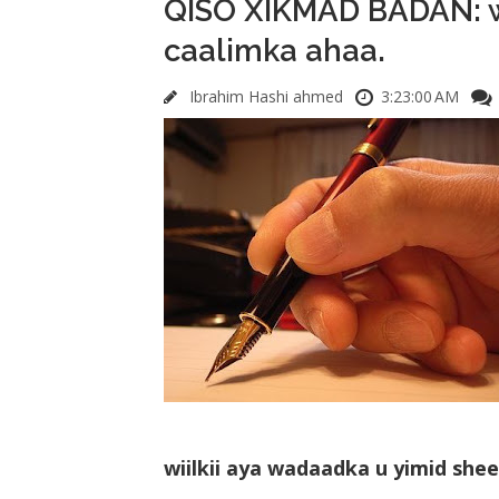
QISO XIKMAD BADAN: wi
caalimka ahaa.
Ibrahim Hashi ahmed
3:23:00 AM
wiilkii aya wadaadka u yimid she