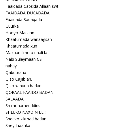
Faaidada Cabsida Allaah swt
FAAIDADA DUCADADA
Faaidada Sadaqada
Guurka
Hooyo Macaan
Khaatumada wanaagsan
Khaatumada xun
Maxaan ilmo u dhali la
Nabi Suleymaan CS
nahay
Qabuuraha
Qiso Cajiib ah.
Qiso xanuun badan
QORAAL FAAIDO BADAN
SALAADA
Sh mohamed Idiris
SHEEKO NAXDIN LEH
Sheeko xikmad badan
Sheydhaanka