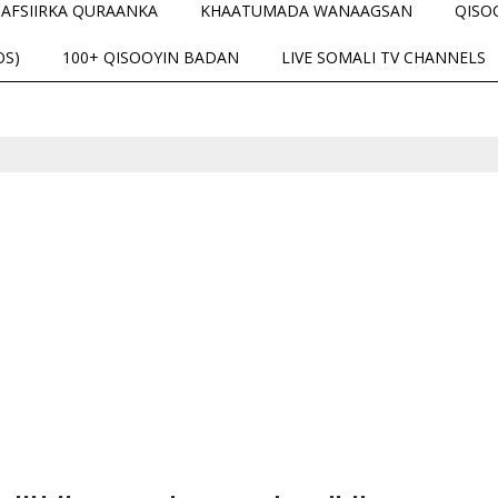
TAFSIIRKA QURAANKA
KHAATUMADA WANAAGSAN
QISO
OS)
100+ QISOOYIN BADAN
LIVE SOMALI TV CHANNELS