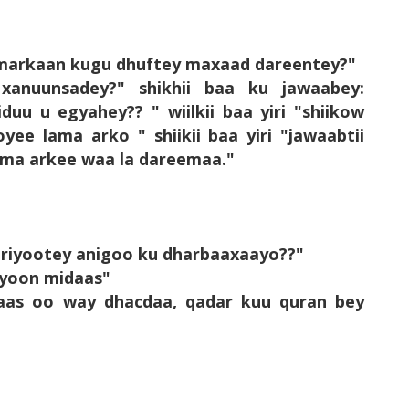
an markaan kugu dhuftey maxaad dareentey?"
 xanuunsadey?" shikhii baa ku jawaabey:
duu u egyahey?? " wiilkii baa yiri "shiikow
e lama arko " shiikii baa yiri "jawaabtii
ma arkee waa la dareemaa."
ku riyootey anigoo ku dharbaaxaayo??"
iyoon midaas"
taas oo way dhacdaa, qadar kuu quran bey