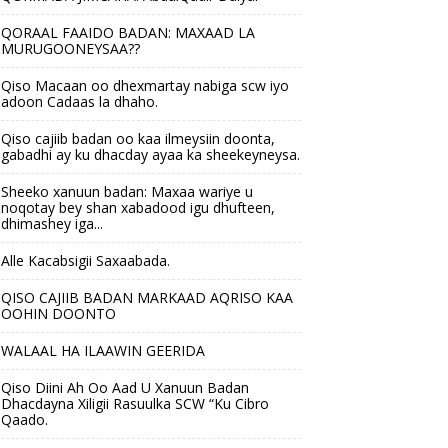
QORAAL FAAIDO BADAN: MAXAAD LA
MURUGOONEYSAA??
Qiso Macaan oo dhexmartay nabiga scw iyo
adoon Cadaas la dhaho.
Qiso cajiib badan oo kaa ilmeysiin doonta,
gabadhi ay ku dhacday ayaa ka sheekeyneysa.
Sheeko xanuun badan: Maxaa wariye u
noqotay bey shan xabadood igu dhufteen,
dhimashey iga...
Alle Kacabsigii Saxaabada.
QISO CAJIIB BADAN MARKAAD AQRISO KAA
OOHIN DOONTO
WALAAL HA ILAAWIN GEERIDA
Qiso Diini Ah Oo Aad U Xanuun Badan
Dhacdayna Xiligii Rasuulka SCW “Ku Cibro
Qaado.