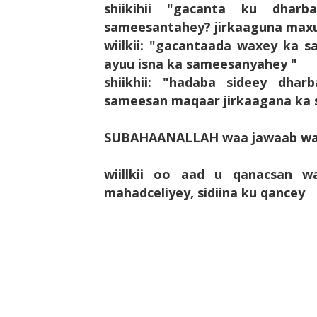
shiikihii "gacanta ku dhar
sameesantahey? jirkaaguna max
wiilkii: "gacantaada waxey ka
ayuu isna ka sameesanyahey "
shiikhii: "hadaba sideey dha
sameesan maqaar jirkaagana ka
SUBAHAANALLAH waa jawaab waafiy
wiillkii oo aad u qanacsan w
mahadceliyey, sidiina ku qancey