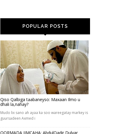
POPULAR POSTS
Qiso Qalbiga taabaneyso: Maxaan Ilmo u
dhali la,nahay?
Mudo lix sano ah ayaa ka soo wareegatay markey is
guursadeen Axmed i
QORMADA JIMCAHA: AbdulQadir Dulyar