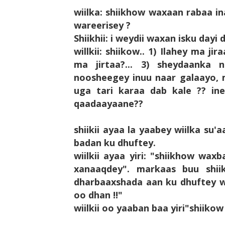
wiilka: shiikhow waxaan rabaa in
wareerisey ?
Shiikhii: i weydii waxan isku day
willkii: shiikow.. 1) Ilahey ma jir
ma jirtaa?... 3) sheydaanka
noosheegey inuu naar galaayo,
uga tari karaa dab kale ?? in
qaadaayaane??
shiikii ayaa la yaabey wiilka su'
badan ku dhuftey.
wiilkii ayaa yiri: "shiikhow wa
xanaaqdey". markaas buu shii
dharbaaxshada aan ku dhuftey w
oo dhan !!"
wiilkii oo yaaban baa yiri"
shiikow