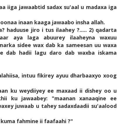
aa iiga jawaabtid sadax su'aal u madaxa iga
i doonaa inaan kaaga jawaabo insha allah.
aa? haduuse jiro i tus ilaahey ?..... 2) qadarta
 naar aya laga abuurey ilaaheyna waxuu
 marka sidee wax dab ka sameesan uu waxa
ee dab hadii lagu daro dab waxba iskama
aalahiisa, intuu fikirey ayuu dharbaaxyo xoog
xbaan ku weydiiyey ee maxaad ii dishey oo u
khii ku jawaabey: "maanan xanaaqine ee
axey juwaab u tahey sadaxdaadii su'aalood
 kuma fahmine ii faafaahi ?"