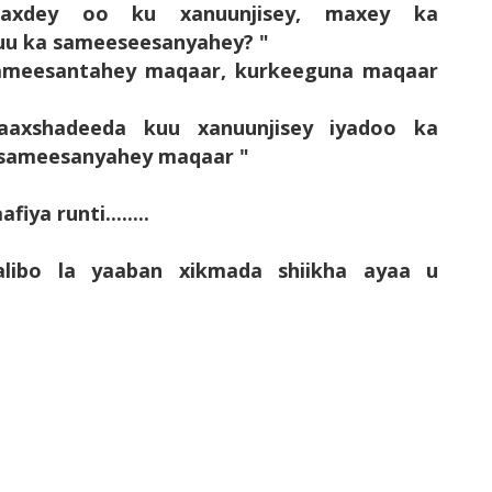
baaxdey oo ku xanuunjisey, maxey ka
uu ka sameeseesanyahey? "
 sameesantahey maqaar, kurkeeguna maqaar
rbaaxshadeeda kuu xanuunjisey iyadoo ka
 sameesanyahey maqaar "
a runti........
alibo la yaaban xikmada shiikha ayaa u