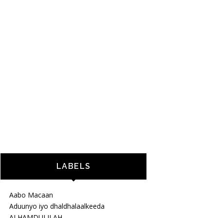
LABELS
Aabo Macaan
Aduunyo iyo dhaldhalaalkeeda
ALHAMDULILAH