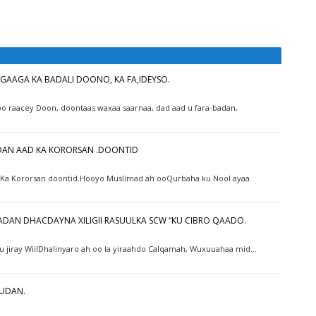
GAAGA KA BADALI DOONO, KA FA,IDEYSO.
o raacey Doon, doontaas waxaa saarnaa, dad aad u fara-badan,
DAN AAD KA KORORSAN .DOONTID
d Ka Kororsan doontid.Hooyo Muslimad ah ooQurbaha ku Nool ayaa
ADAN DHACDAYNA XILIGII RASUULKA SCW “KU CIBRO QAADO.
nuu jiray WiilDhalinyaro ah oo la yiraahdo Calqamah, Wuxuuahaa mid…
UDAN.