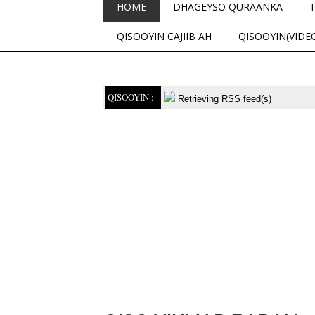
HOME
DHAGEYSO QURAANKA
QISOOYIN CAJIIB AH
QISOOYIN(VIDE
QISOOYIN :
Retrieving RSS feed(s)