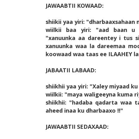
JAWAABTII KOWAAD:
shiikii yaa yiri: "dharbaaxsaha
wiilkii baa yiri: "aad baan u
"xanuunka aa dareentey i tus si
xanuunka waa la dareemaa mooye
koowaad waa taas ee ILAAHEY la
JABAATII LABAAD:
shiikhii yaa yiri: "Xaley miyaad 
wiilkii: "maya waligeeyna kuma r
shiikhii: "hadaba qadarta waa 
aheed inaa ku dharbaaxo !!"
JAWAABTII SEDAXAAD: