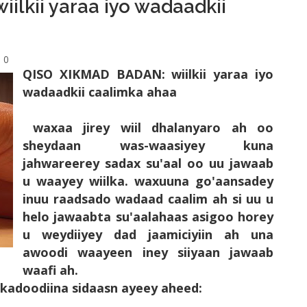
ilkii yaraa iyo wadaadkii
0
QISO XIKMAD BADAN: wiilkii yaraa iyo
wadaadkii caalimka ahaa
waxaa jirey wiil dhalanyaro ah oo
sheydaan was-waasiyey kuna
jahwareerey sadax su'aal oo uu jawaab
u waayey wiilka. waxuuna go'aansadey
inuu raadsado wadaad caalim ah si uu u
helo jawaabta su'aalahaas asigoo horey
u weydiiyey dad jaamiciyiin ah una
awoodi waayeen iney siiyaan jawaab
waafi ah.
ekadoodiina sidaasn ayeey aheed: