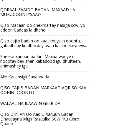
QORAAL FAAIDO BADAN: MAXAAD LA
MURUGOONEYSAA??
Qiso Macaan oo dhexmartay nabiga scw iyo
adoon Cadaas la dhaho.
Qiso cajiib badan oo kaa ilmeysiin doonta,
gabadhi ay ku dhacday ayaa ka sheekeyneysa.
Sheeko xanuun badan: Maxaa wariye u
noqotay bey shan xabadood igu dhufteen,
dhimashey iga...
Alle Kacabsigii Saxaabada.
QISO CAJIIB BADAN MARKAAD AQRISO KAA
OOHIN DOONTO
WALAAL HA ILAAWIN GEERIDA
Qiso Diini Ah Oo Aad U Xanuun Badan
Dhacdayna Xiligii Rasuulka SCW “Ku Cibro
Qaado.