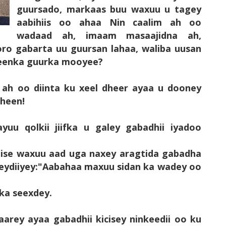
guursado, markaas buu waxuu u tagey
aabihiis oo ahaa Nin caalim ah oo
wadaad ah, imaam masaajidna ah,
ro gabarta uu guursan lahaa, waliba uusan
abeenka guurka mooyee?
m ah oo diinta ku xeel dheer ayaa u dooney
aheen!
yuu qolkii jiifka u galey gabadhii iyadoo
 mise waxuu aad uga naxey aragtida gabadha
eydiiyey:"Aabahaa maxuu sidan ka wadey oo
ska seexdey.
aarey ayaa gabadhii kicisey ninkeedii oo ku