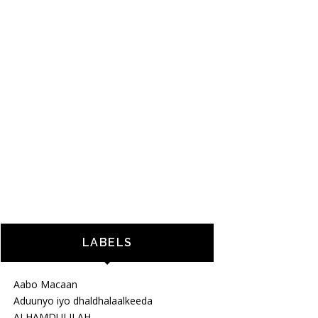
LABELS
Aabo Macaan
Aduunyo iyo dhaldhalaalkeeda
ALHAMDULILAH