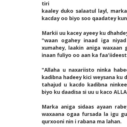
tiri
kaaley duko salaatul layl, mark
kacday oo biyo soo qaadatey kuna
Markii uu kacey ayeey ku dhahdey
"waan ogahey inaad iga niyad
xumahey, laakin aniga waxaan g
inaan fuliyo oo aan ka faa'iide
"Allaha u naxariisto ninka habe
kadibna hadeey kici weysana ku d
tahajud u kacdo kadibna ninkee
biyo ku daadisa si uu u kaco ALLA
Marka aniga sidaas ayaan rabey
waxaana ogaa fursada la igu gu
qurxooni nin i rabana ma lahan.