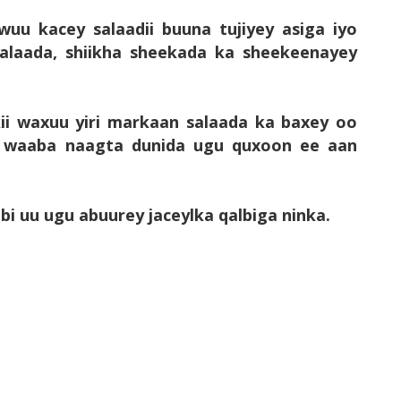
wuu kacey salaadii buuna tujiyey asiga iyo
salaada, shiikha sheekada ka sheekeenayey
kii waxuu yiri markaan salaada ka baxey oo
y, waaba naagta dunida ugu quxoon ee aan
i uu ugu abuurey jaceylka qalbiga ninka.