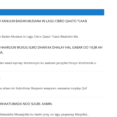
 XANUUN BADAN MUDANA IN LAGU CIBRO QAATO “CAASI
 Badan Mudana In Lagu Cibro Qaato “Caasi Waalidiin Ma…
 HAARUUN WUXUU ILMO DHAN KA DHALAY HAL GABAR OO 16 JIR AH
A,
 waad aqrisay sheekooyin ku saabsan jaceylka Hooyo ilmeheeda u
.
xuu ahaa nin Xubnihiisa Shaqeen waayeen, waxaana noqday Qof
W KHAATUMADA NOO SUUBI. AAMIN.
alaadaha Masaajidka ku ilaalin jiray oo lagu yaqaanay Masjidka,…