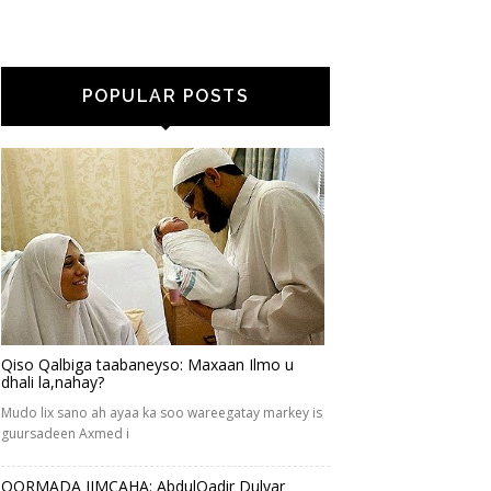
POPULAR POSTS
Qiso Qalbiga taabaneyso: Maxaan Ilmo u
dhali la,nahay?
Mudo lix sano ah ayaa ka soo wareegatay markey is
guursadeen Axmed i
QORMADA JIMCAHA: AbdulQadir Dulyar