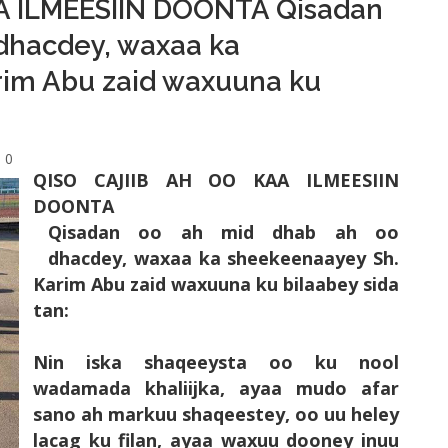
A ILMEESIIN DOONTA Qisadan
dhacdey, waxaa ka
rim Abu zaid waxuuna ku
0
QISO CAJIIB AH OO KAA ILMEESIIN
DOONTA
Qisadan oo ah mid dhab ah oo
dhacdey, waxaa ka sheekeenaayey Sh.
Karim Abu zaid waxuuna ku bilaabey sida
tan:
Nin iska shaqeeysta oo ku nool
wadamada khaliijka, ayaa mudo afar
sano ah markuu shaqeestey, oo uu heley
lacag ku filan, ayaa waxuu dooney inuu