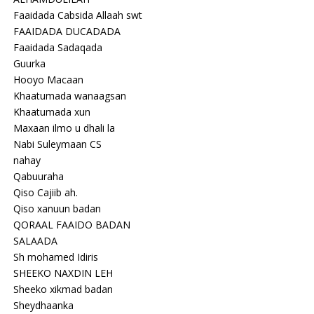
Faaidada Cabsida Allaah swt
FAAIDADA DUCADADA
Faaidada Sadaqada
Guurka
Hooyo Macaan
Khaatumada wanaagsan
Khaatumada xun
Maxaan ilmo u dhali la
Nabi Suleymaan CS
nahay
Qabuuraha
Qiso Cajiib ah.
Qiso xanuun badan
QORAAL FAAIDO BADAN
SALAADA
Sh mohamed Idiris
SHEEKO NAXDIN LEH
Sheeko xikmad badan
Sheydhaanka