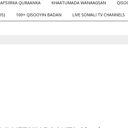
TAFSIIRKA QURAANKA
KHAATUMADA WANAAGSAN
QISO
OS)
100+ QISOOYIN BADAN
LIVE SOMALI TV CHANNELS