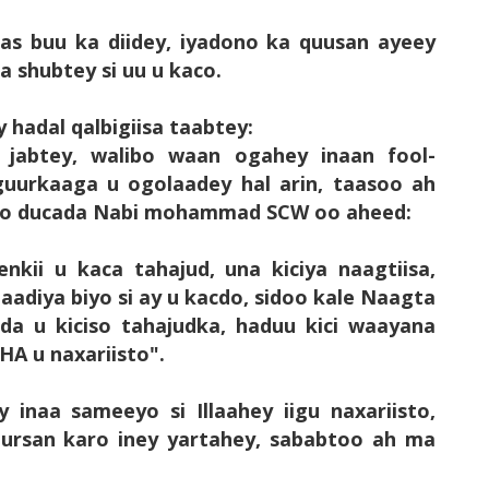
aas buu ka diidey, iyadono ka quusan ayeey
 shubtey si uu u kaco.
 hadal qalbigiisa taabtey:
 jabtey, walibo waan ogahey inaan fool-
uurkaaga u ogolaadey hal arin, taasoo ah
esto ducada Nabi mohammad SCW oo aheed:
enkii u kaca tahajud, una kiciya naagtiisa,
aadiya biyo si ay u kacdo, sidoo kale Naagta
da u kiciso tahajudka, haduu kici waayana
HA u naxariisto".
 inaa sameeyo si Illaahey iigu naxariisto,
ursan karo iney yartahey, sababtoo ah ma