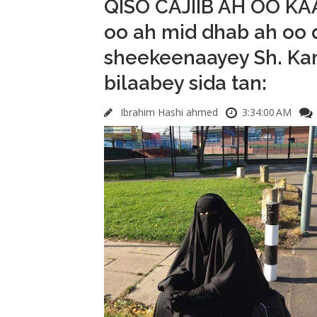
QISO CAJIIB AH OO KA
oo ah mid dhab ah oo 
sheekeenaayey Sh. Ka
bilaabey sida tan:
Ibrahim Hashi ahmed
3:34:00 AM