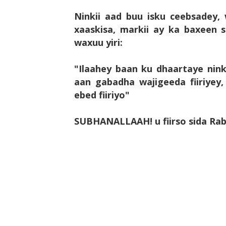
Ninkii aad buu isku ceebsadey, 
xaaskisa, markii ay ka baxeen 
waxuu yiri:
"Ilaahey baan ku dhaartaye nin
aan gabadha wajigeeda fiiriye
ebed fiiriyo"
SUBHANALLAAH! u fiirso sida Rabb