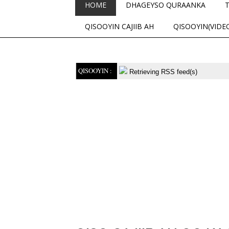
HOME
DHAGEYSO QURAANKA
QISOOYIN CAJIIB AH
QISOOYIN(VIDE
QISOOYIN :
Retrieving RSS feed(s)