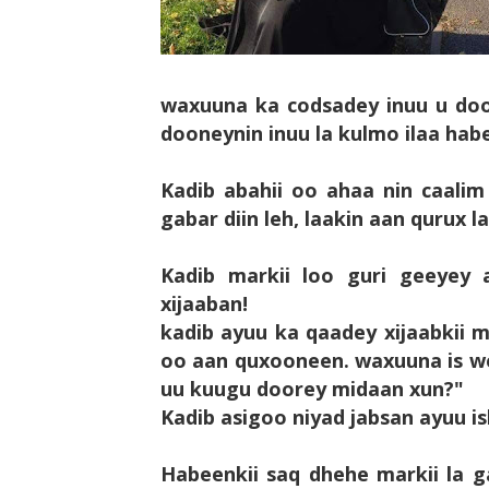
waxuuna ka codsadey inuu u doo
dooneynin inuu la kulmo ilaa h
Kadib abahii oo ahaa nin caali
gabar diin leh, laakin aan qurux l
Kadib markii loo guri geeyey a
xijaaban!
kadib ayuu ka qaadey xijaabkii
oo aan quxooneen. waxuuna is w
uu kuugu doorey midaan xun?"
Kadib asigoo niyad jabsan ayuu i
Habeenkii saq dhehe markii la g