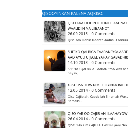
QISOOYINKAN KALENA AQRISO:
QISO KAA OOHIN DOONTO AADNA U
WAALIDIIN MA LIIBAANO”..
26.09.2013 - 0 Comments
Qiso Kaa Oohin Doonto Aadna U Xanuun
SHEEKO QALBIGA TAABANEYSA.AABE
AAD AYUU U JECEL YAHAY GABADHIIS
14.10.2013 - 0 Comments
SHEEKO QALBIGA TAABANEYSA.Wax badan
heyso,…
XUSUUSNOOW NIMCOOYINKA RABBI
12.05.2014 - 0 Comments
Qiso Cajiib ah. Cabdallah Bincmah Wu
Baraalis…
QISO YAR OO CAJIIB AH. ILAAHAYO
26.04.2014 - 0 Comments
QISO YAR OO CAJIIB AH.Waxaa jiray Nin S