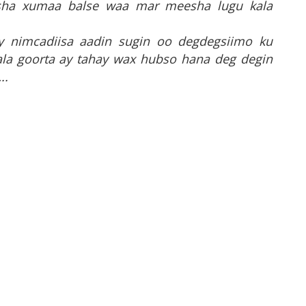
oosha xumaa balse waa mar meesha lugu kala
 nimcadiisa aadin sugin oo degdegsiimo ku
la goorta ay tahay wax hubso hana deg degin
..