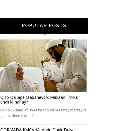
POPULAR POSTS
Qiso Qalbiga taabaneyso: Maxaan Ilmo u
dhali la,nahay?
Mudo lix sano ah ayaa ka soo wareegatay markey is
guursadeen Axmed i
QORMADA JIMCAHA: AbdulQadir Dulyar