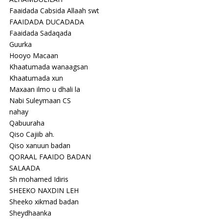
Faaidada Cabsida Allaah swt
FAAIDADA DUCADADA
Faaidada Sadaqada
Guurka
Hooyo Macaan
Khaatumada wanaagsan
Khaatumada xun
Maxaan ilmo u dhali la
Nabi Suleymaan CS
nahay
Qabuuraha
Qiso Cajiib ah.
Qiso xanuun badan
QORAAL FAAIDO BADAN
SALAADA
Sh mohamed Idiris
SHEEKO NAXDIN LEH
Sheeko xikmad badan
Sheydhaanka