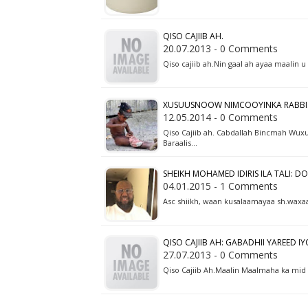
QISO CAJIIB AH.
20.07.2013 - 0 Comments
Qiso cajiib ah.Nin gaal ah ayaa maalin u
XUSUUSNOOW NIMCOOYINKA RABBI
12.05.2014 - 0 Comments
Qiso Cajiib ah. Cabdallah Bincmah Wu
Baraalis…
SHEIKH MOHAMED IDIRIS ILA TALI: 
04.01.2015 - 1 Comments
Asc shiikh, waan kusalaamayaa sh.waxaa
QISO CAJIIB AH: GABADHII YAREED I
27.07.2013 - 0 Comments
Qiso Cajiib Ah.Maalin Maalmaha ka mid 