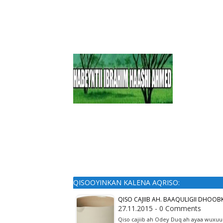
QISOOYINKAN KALENA AQRISO:
QISO CAJIIB AH. BAAQULIGII DHOO
27.11.2015 - 0 Comments
Qiso cajiib ah Odey Duq ah ayaa wuxuu 