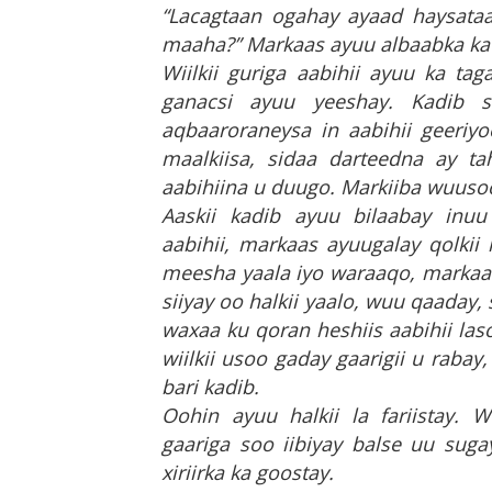
“Lacagtaan ogahay ayaad haysataa
maaha?” Markaas ayuu albaabka ka 
Wiilkii guriga aabihii ayuu ka t
ganacsi ayuu yeeshay. Kadib
aqbaaroraneysa in aabihii geeriy
maalkiisa, sidaa darteedna ay ta
aabihiina u duugo. Markiiba wuusoo
Aaskii kadib ayuu bilaabay inuu 
aabihii, markaas ayuugalay qolkii
meesha yaala iyo waraaqo, markaas
siiyay oo halkii yaalo, wuu qaaday
waxaa ku qoran heshiis aabihii las
wiilkii usoo gaday gaarigii u raba
bari kadib.
Oohin ayuu halkii la fariistay. 
gaariga soo iibiyay balse uu sugay
xiriirka ka goostay.