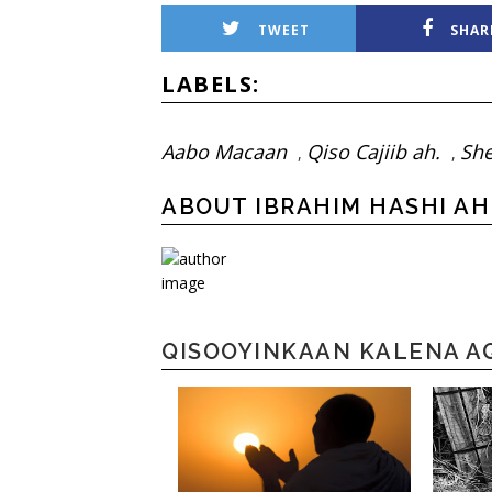
TWEET
SHAR
LABELS:
Aabo Macaan
Qiso Cajiib ah.
Sh
,
,
ABOUT IBRAHIM HASHI A
QISOOYINKAAN KALENA A