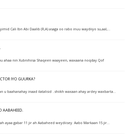
 yimid Cali Ibn Abi Daalib (R,A) asaga oo rabo inuu waydiiyo su,aal,…
.
xuu ahaa nin Xubnihiisa Shaqeen waayeen, waxaana noqday Qof
DOCTOR IYO GUURKA?
n u baahanahay inaad ilatalisid ..shiikh waxaan ahay ardey waxbarta…
YO AABAHEED.
ah ayaa gabar 11 jir ah Aabaheed weydiisey. Aabo Markaan 15 jir…