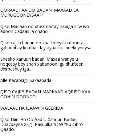
QORAAL FAAIDO BADAN: MAXAAD LA
MURUGOONEYSAA??
Qiso Macaan oo dhexmartay nabiga scw iyo
adoon Cadaas la dhaho.
Qiso cajiib badan oo kaa ilmeysiin doonta,
gabadhi ay ku dhacday ayaa ka sheekeyneysa.
Sheeko xanuun badan: Maxaa wariye u
noqotay bey shan xabadood igu dhufteen,
dhimashey iga...
Alle Kacabsigii Saxaabada.
QISO CAJIIB BADAN MARKAAD AQRISO KAA
OOHIN DOONTO
WALAAL HA ILAAWIN GEERIDA
Qiso Diini Ah Oo Aad U Xanuun Badan
Dhacdayna Xiligii Rasuulka SCW “Ku Cibro
Qaado.