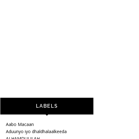
LABELS
Aabo Macaan
Aduunyo iyo dhaldhalaalkeeda
ALHAMDULILAH