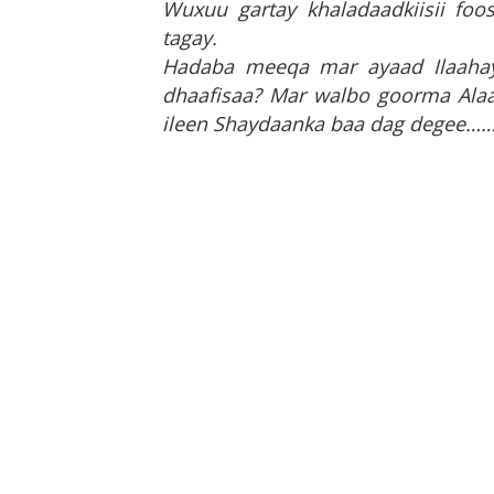
Wuxuu gartay khaladaadkiisii f
tagay.
Hadaba meeqa mar ayaad Ilaahay
dhaafisaa? Mar walbo goorma Alaa
ileen Shaydaanka baa dag degee……