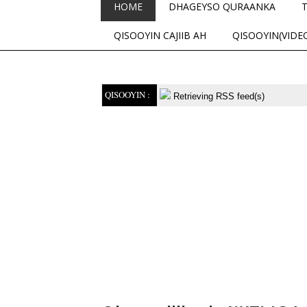
HOME
DHAGEYSO QURAANKA
QISOOYIN CAJIIB AH
QISOOYIN(VIDE
QISOOYIN :
Retrieving RSS feed(s)