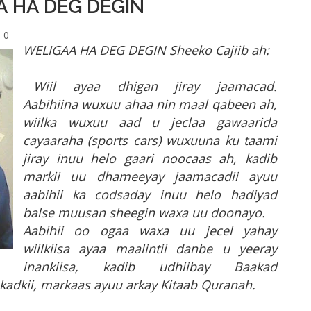
AA HA DEG DEGIN
0
WELIGAA HA DEG DEGIN Sheeko Cajiib ah:
Wiil ayaa dhigan jiray jaamacad.
Aabihiina wuxuu ahaa nin maal qabeen ah,
wiilka wuxuu aad u jeclaa gawaarida
cayaaraha (sports cars) wuxuuna ku taami
jiray inuu helo gaari noocaas ah, kadib
markii uu dhameeyay jaamacadii ayuu
aabihii ka codsaday inuu helo hadiyad
balse muusan sheegin waxa uu doonayo.
Aabihii oo ogaa waxa uu jecel yahay
wiilkiisa ayaa maalintii danbe u yeeray
inankiisa, kadib udhiibay Baakad
aakadkii, markaas ayuu arkay Kitaab Quranah.