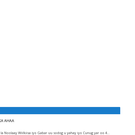
BKA AHAA
la Noolaay Wiilkiisa iyo Gabar uu sodog u yahay iyo Cunug yar oo 4…