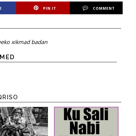
E
PIN IT
COMMENT
eeko xikmad badan
HMED
QRISO