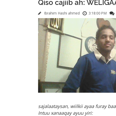
Qiso cajiib ah: WELIG
Ibrahim Hashi ahmed
3:18:00 PM
sajalaataysan, wiilkii ayaa furay b
Intuu xanaaqay ayuu yiri: