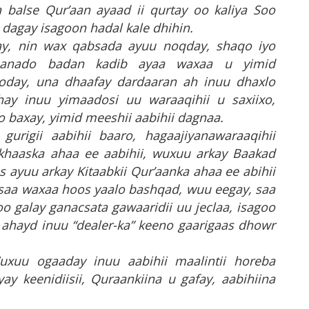
 balse Qur’aan ayaad ii qurtay oo kaliya Soo
dagay isagoon hadal kale dhihin.
agay, nin wax qabsada ayuu noqday, shaqo iyo
 sanado badan kadib ayaa waxaa u yimid
ooday, una dhaafay dardaaran ah inuu dhaxlo
hay inuu yimaadosi uu waraaqihii u saxiixo,
 baxay, yimid meeshii aabihii dagnaa.
gurigii aabihii baaro, hagaajiyanawaraaqihii
 khaaska ahaa ee aabihii, wuxuu arkay Baakad
 ayuu arkay Kitaabkii Qur’aanka ahaa ee abihii
, saa waxaa hoos yaalo bashqad, wuu eegay, saa
oo galay ganacsata gawaaridii uu jeclaa, isagoo
y, ahayd inuu “dealer-ka” keeno gaarigaas dhowr
Wuxuu ogaaday inuu aabihii maalintii horeba
ay keenidiisii, Quraankiina u gafay, aabihiina