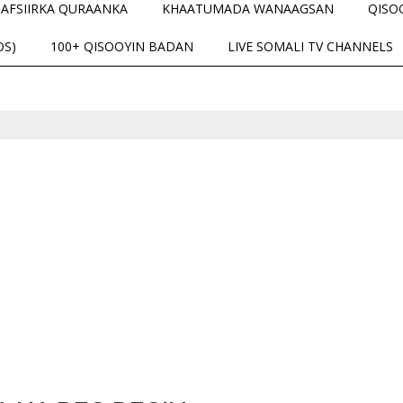
TAFSIIRKA QURAANKA
KHAATUMADA WANAAGSAN
QISO
OS)
100+ QISOOYIN BADAN
LIVE SOMALI TV CHANNELS