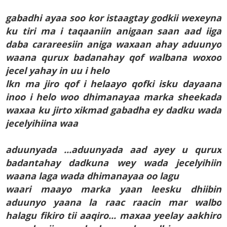
gabadhi ayaa soo kor istaagtay godkii wexeyna
ku tiri ma i taqaaniin anigaan saan aad iiga
daba carareesiin aniga waxaan ahay aduunyo
waana qurux badanahay qof walbana woxoo
jecel yahay in uu i helo
lkn ma jiro qof i helaayo qofki isku dayaana
inoo i helo woo dhimanayaa marka sheekada
waxaa ku jirto xikmad gabadha ey dadku wada
jecelyihiina waa
aduunyada ...aduunyada aad ayey u qurux
badantahay dadkuna wey wada jecelyihiin
waana laga wada dhimanayaa oo lagu
waari maayo marka yaan leesku dhiibin
aduunyo yaana la raac raacin mar walbo
halagu fikiro tii aaqiro... maxaa yeelay aakhiro