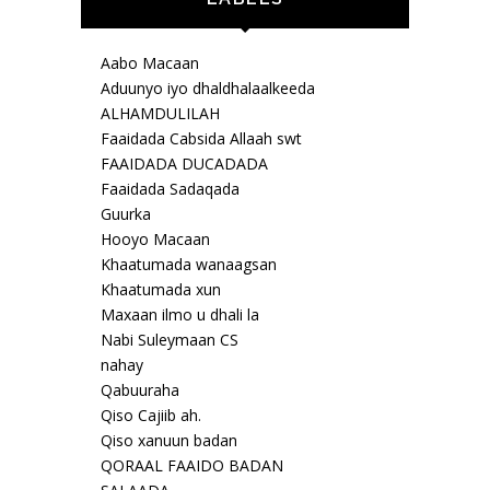
Aabo Macaan
Aduunyo iyo dhaldhalaalkeeda
ALHAMDULILAH
Faaidada Cabsida Allaah swt
FAAIDADA DUCADADA
Faaidada Sadaqada
Guurka
Hooyo Macaan
Khaatumada wanaagsan
Khaatumada xun
Maxaan ilmo u dhali la
Nabi Suleymaan CS
nahay
Qabuuraha
Qiso Cajiib ah.
Qiso xanuun badan
QORAAL FAAIDO BADAN