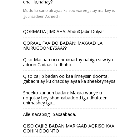
dhali la,nahay?
Mudo lix sano ah ayaa ka soo wareegatay markey is
guursadeen Axmed i
QORMADA JIMCAHA: AbdulQadir Dulyar
QORAAL FAAIDO BADAN: MAXAAD LA
MURUGOONEYSAA??
Qiso Macaan oo dhexmartay nabiga scw iyo
adoon Cadaas la dhaho.
Qiso cajiib badan oo kaa ilmeysiin doonta,
gabadhi ay ku dhacday ayaa ka sheekeyneysa.
Sheeko xanuun badan: Maxaa wariye u
noqotay bey shan xabadood igu dhufteen,
dhimashey iga...
Alle Kacabsigii Saxaabada.
QISO CAJIIB BADAN MARKAAD AQRISO KAA
OOHIN DOONTO