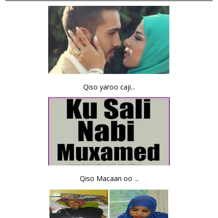
Qiso yaroo caji...
Qiso Macaan oo ...