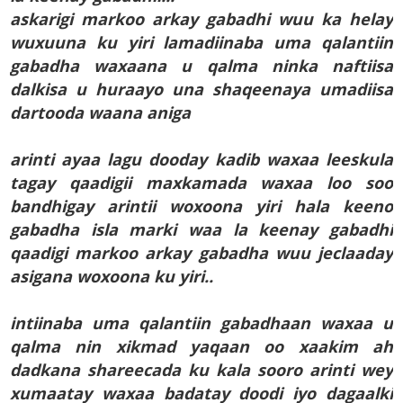
askarigi markoo arkay gabadhi wuu ka helay
wuxuuna ku yiri lamadiinaba uma qalantiin
gabadha waxaana u qalma ninka naftiisa
dalkisa u huraayo una shaqeenaya umadiisa
dartooda waana aniga
arinti ayaa lagu dooday kadib waxaa leeskula
tagay qaadigii maxkamada waxaa loo soo
bandhigay arintii woxoona yiri hala keeno
gabadha isla marki waa la keenay gabadhi
qaadigi markoo arkay gabadha wuu jeclaaday
asigana woxoona ku yiri..
intiinaba uma qalantiin gabadhaan waxaa u
qalma nin xikmad yaqaan oo xaakim ah
dadkana shareecada ku kala sooro arinti wey
xumaatay waxaa badatay doodi iyo dagaalki