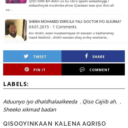
QISO DIINI AH~Akhri oo ku cibro qaado walaalkeyga /
walaasheyda muslimka ahow.Qisadaan waa qiso diini ah
oo…
SHEIKH MOHAMED IDIRIS ILA TALI: DOCTOR IYO GUURKA?
04.01.2015 - 1 Comments
Asc shiikh, waan kusalaamayaa sh.waxaan u baahanahay
inaad ilatalisid ..shiikh waxaan ahay ardey waxbarta…
TWEET
SHARE
PIN IT
COMMENT
LABELS:
Aduunyo iyo dhaldhalaalkeeda
Qiso Cajiib ah.
,
,
Sheeko xikmad badan
QISOOYINKAAN KALENA AQRISO