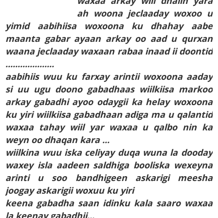
waxaa arkay wiil dhalin yara
ah woona jeclaaday woxoo u
yimid aabihiisa woxoona ku dhahay aabe
maanta gabar ayaan arkay oo aad u qurxan
waana jeclaaday waxaan rabaa inaad ii doontid
....................
aabihiis wuu ku farxay arintii woxoona aaday
si uu ugu doono gabadhaas wiilkiisa markoo
arkay gabadhi ayoo odaygii ka helay woxoona
ku yiri wiilkiisa gabadhaan adiga ma u qalantid
waxaa tahay wiil yar waxaa u qalbo nin ka
weyn oo dhaqan kara ...
wiilkina wuu iska celiyay duqa wuna la dooday
waxey isla aadeen saldhiga booliska wexeyna
arinti u soo bandhigeen askarigi meesha
joogay askarigii woxuu ku yiri
keena gabadha saan idinku kala saaro waxaa
la keenay gabadhii...