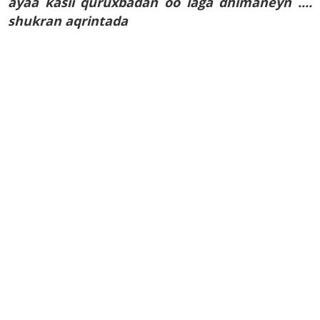
ayaa kasii quruxbadan oo laga dhimaneyn ....
shukran aqrintada