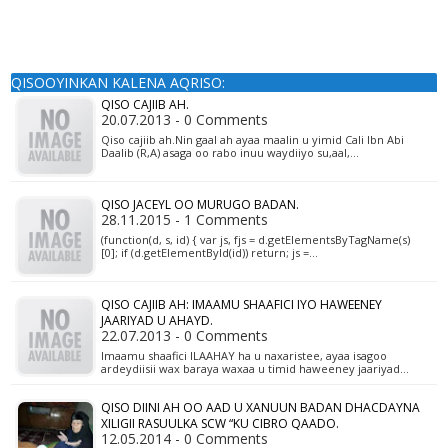
QISOOYINKAN KALENA AQRISO:
QISO CAJIIB AH.
20.07.2013 - 0 Comments
Qiso cajiib ah.Nin gaal ah ayaa maalin u yimid Cali Ibn Abi
Daalib (R,A) asaga oo rabo inuu waydiiyo su,aal,…
QISO JACEYL OO MURUGO BADAN.
28.11.2015 - 1 Comments
(function(d, s, id) { var js, fjs = d.getElementsByTagName(s)
[0]; if (d.getElementById(id)) return; js =…
QISO CAJIIB AH: IMAAMU SHAAFICI IYO HAWEENEY
JAARIYAD U AHAYD.
22.07.2013 - 0 Comments
Imaamu shaafici ILAAHAY ha u naxaristee, ayaa isagoo
ardeydiisii wax baraya waxaa u timid haweeney jaariyad…
QISO DIINI AH OO AAD U XANUUN BADAN DHACDAYNA
XILIGII RASUULKA SCW “KU CIBRO QAADO.
12.05.2014 - 0 Comments