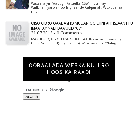
Waxaa la yiri Waqtigii Rasuulka CSW, inuu jiray
WiilDhalinyaro ah oo la yiraahdo Calqamah, Wuxuuahaa
mid…
QISO CIBRO QAADASHO MUDAN OO DIINI AH: ISLAANTII U
IMAATAY NABI DAA’UUD “CS”..
31.07.2013 - 0 Comments
MAKHLUUQA IYO TASARUFKA ILAAHIslaan ayaa waxa ay u
timid Nebi Daud(calyhi salam). Waxa ay ku tiri“Nabigii…
QORAALADA WEBKA KU JIRO
HOOS KA RAADI