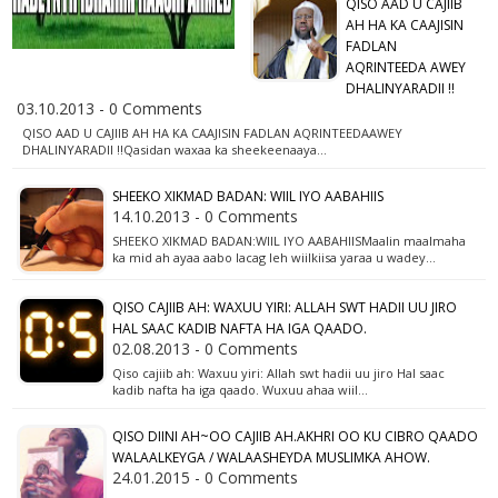
QISO AAD U CAJIIB
AH HA KA CAAJISIN
FADLAN
AQRINTEEDA AWEY
DHALINYARADII !!
03.10.2013 - 0 Comments
QISO AAD U CAJIIB AH HA KA CAAJISIN FADLAN AQRINTEEDAAWEY
DHALINYARADII !!Qasidan waxaa ka sheekeenaaya…
SHEEKO XIKMAD BADAN: WIIL IYO AABAHIIS
14.10.2013 - 0 Comments
SHEEKO XIKMAD BADAN:WIIL IYO AABAHIISMaalin maalmaha
ka mid ah ayaa aabo lacag leh wiilkiisa yaraa u wadey…
QISO CAJIIB AH: WAXUU YIRI: ALLAH SWT HADII UU JIRO
HAL SAAC KADIB NAFTA HA IGA QAADO.
02.08.2013 - 0 Comments
Qiso cajiib ah: Waxuu yiri: Allah swt hadii uu jiro Hal saac
kadib nafta ha iga qaado. Wuxuu ahaa wiil…
QISO DIINI AH~OO CAJIIB AH.AKHRI OO KU CIBRO QAADO
WALAALKEYGA / WALAASHEYDA MUSLIMKA AHOW.
24.01.2015 - 0 Comments