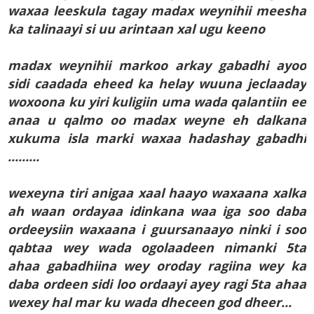
waxaa leeskula tagay madax weynihii meesha
ka talinaayi si uu arintaan xal ugu keeno
madax weynihii markoo arkay gabadhi ayoo
sidi caadada eheed ka helay wuuna jeclaaday
woxoona ku yiri kuligiin uma wada qalantiin ee
anaa u qalmo oo madax weyne eh dalkana
xukuma isla marki waxaa hadashay gabadhi
.........
wexeyna tiri anigaa xaal haayo waxaana xalka
ah waan ordayaa idinkana waa iga soo daba
ordeeysiin waxaana i guursanaayo ninki i soo
qabtaa wey wada ogolaadeen nimanki 5ta
ahaa gabadhiina wey oroday ragiina wey ka
daba ordeen sidi loo ordaayi ayey ragi 5ta ahaa
wexey hal mar ku wada dheceen god dheer...