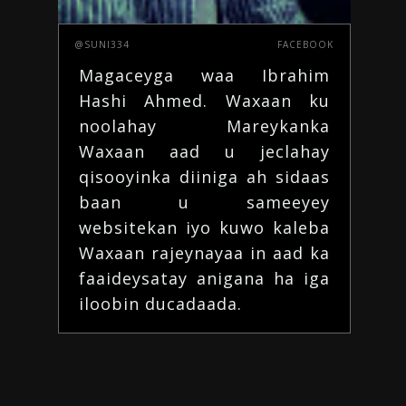
@SUNI334
FACEBOOK
Magaceyga waa Ibrahim
Hashi Ahmed. Waxaan ku
noolahay Mareykanka
Waxaan aad u jeclahay
qisooyinka diiniga ah
sidaas
baan u sameeyey
websitekan iyo kuwo kaleba
Waxaan rajeynayaa in aad ka
faaideysatay
anigana ha iga
iloobin
ducadaada
.