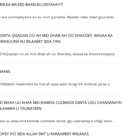
ABIILKA MA EED BAAN KU LEEYAHAY?!
y wiil soomaaliyeed oo ku nool qurbaha, Waxaan raba inaan guursado
 DOONTA QISADAN OO AH MID DHAB AH OO DHACDEY, WAXAA KA
 WAXUUNA KU BILAABEY SIDA TAN:
NTAQisadan oo ah mid dhab ah oo dhacdey, waxaa ka sheekeenaayey
BAHIIS
Maalin maalmaha ka mid ah ayaa aabo lacag leh wiilkiisa yaraa u
ACIID WAXA UU AHAA MID KAMIDA CULIMADII DIINTA UGU CAANSANAYD
SLAAMKA U TALINAYEEN:
xa uu ahaa mid kamida culimadii diinta ugu caansanayd xilligii banii…
DIYEY IYO SIDA ALLAH SWT U KARAAMEEY WIILKAAS.