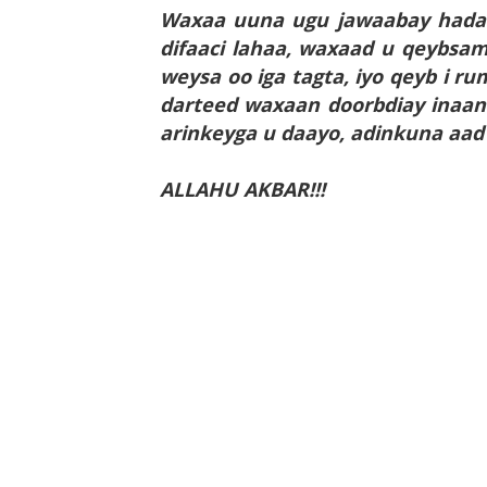
Waxaa uuna ugu jawaabay hadal 
difaaci lahaa, waxaad u qeybsa
weysa oo iga tagta, iyo qeyb i r
darteed waxaan doorbdiay inaan
arinkeyga u daayo, adinkuna aad 
ALLAHU AKBAR!!!