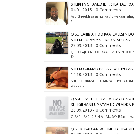
SHEIKH MOHAMED IDIRIS ILA TALI: Q
04.01.2015 - 0 Comments
Asc. Sheekh salaanta kadib waxaan aha
si…
QISO CAJIIB AH OO KAA ILMEESIIN
SHEEKEENAAYEY SH. KARIM ABU ZAID
28.09.2013 - 0 Comments
QISO CAJIIB AH OO KAA ILMEESIIN DOO
Sh.…
SHEEKO XIKMAD BADAN: WIIL IYO AA
14.10.2013 - 0 Comments
SHEEKO XIKMAD BADAN:WIIL IYO AABAHIIS
wadey…
QISADII SACIID BIN AL-MUSAYIB. S
XILLIGII BANII UMAYAH DOWLADDA I
28.09.2013 - 0 Comments
QISADII SACIID BIN AL-MUSAYIBSaciid wa
QISO KUSABSAN WIIL INDHAHIISA XIF