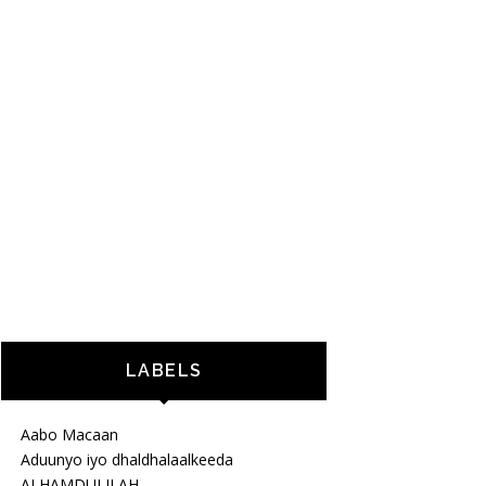
LABELS
Aabo Macaan
Aduunyo iyo dhaldhalaalkeeda
ALHAMDULILAH