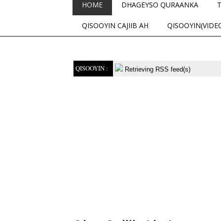
HOME
DHAGEYSO QURAANKA
QISOOYIN CAJIIB AH
QISOOYIN(VIDE
QISOOYIN :
Retrieving RSS feed(s)