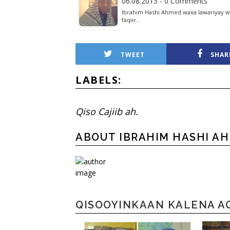
06.08.2013 - 0 Comments
Ibrahim Hashi Ahmed waxa lawariyay w
faqiir…
TWEET
SHAR
LABELS:
Qiso Cajiib ah.
ABOUT IBRAHIM HASHI A
QISOOYINKAAN KALENA A