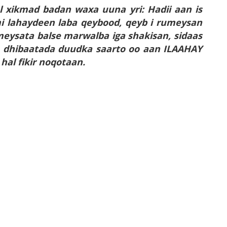
xikmad badan waxa uuna yri: Hadii aan is
mi lahaydeen laba qeybood, qeyb i rumeysan
umeysata balse marwalba iga shakisan, sidaas
 dhibaatada duudka saarto oo aan ILAAHAY
hal fikir noqotaan.