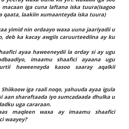
ta macaan iga cuna laftana iska tuura(isagoo
ga qaata, laakiin xumaanteyda iska tuura)
aa yimid nin ordaayo waxa uuna jaariyadii u
o, deb ka kacay awgiis caruurteediina ay ku
aafici ayaa haweeneydii la orday si ay ugu
dbaadiyo, imaamu shaafici ayaana ugu
rtii haweeneyda kasoo saaray aqalkii
 Shiikoow iga raali noqo, yahuuda ayaa igula
 si aan sharaftaada iyo sumcadaada dhulka u
dadku uga cararaan.
kaas maqleen waxa ay imaamu shaafici
ci waayey?