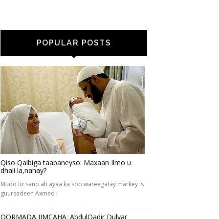
POPULAR POSTS
Qiso Qalbiga taabaneyso: Maxaan Ilmo u
dhali la,nahay?
Mudo lix sano ah ayaa ka soo wareegatay markey is
guursadeen Axmed i
QORMADA JIMCAHA: AbdulQadir Dulyar