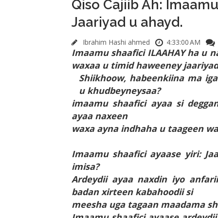
Qiso Cajiib Ah: Imaamu
Jaariyad u ahayd.
Ibrahim Hashi ahmed
4:33:00 AM
Imaamu shaafici ILAAHAY ha u nax
waxaa u timid haweeney jaariyad
Shiikhoow, habeenkiina ma iga
u khudbeyneysaa?
imaamu shaafici ayaa si deggan
ayaa naxeen
waxa ayna indhaha u taageen wa
Imaamu shaafici ayaase yiri: J
imisa?
Ardeydii ayaa naxdin iyo anfari
badan xirteen kabahoodii si
meesha uga tagaan maadama shiik
Imaamu shaafici ayaase ardeydii