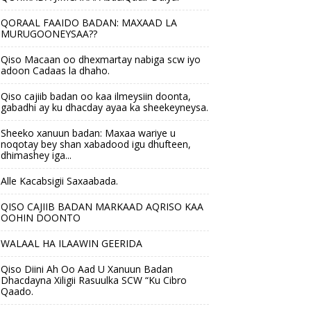
QORAAL FAAIDO BADAN: MAXAAD LA
MURUGOONEYSAA??
Qiso Macaan oo dhexmartay nabiga scw iyo
adoon Cadaas la dhaho.
Qiso cajiib badan oo kaa ilmeysiin doonta,
gabadhi ay ku dhacday ayaa ka sheekeyneysa.
Sheeko xanuun badan: Maxaa wariye u
noqotay bey shan xabadood igu dhufteen,
dhimashey iga...
Alle Kacabsigii Saxaabada.
QISO CAJIIB BADAN MARKAAD AQRISO KAA
OOHIN DOONTO
WALAAL HA ILAAWIN GEERIDA
Qiso Diini Ah Oo Aad U Xanuun Badan
Dhacdayna Xiligii Rasuulka SCW “Ku Cibro
Qaado.