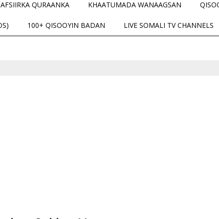
TAFSIIRKA QURAANKA
KHAATUMADA WANAAGSAN
QISO
OS)
100+ QISOOYIN BADAN
LIVE SOMALI TV CHANNELS