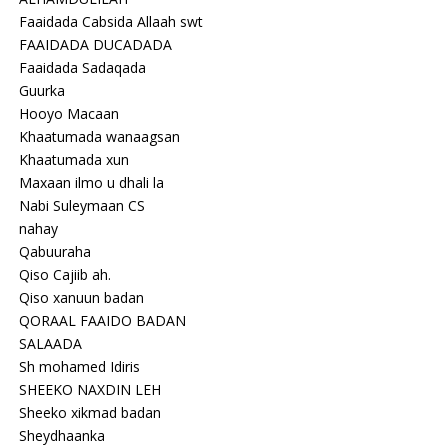
Faaidada Cabsida Allaah swt
FAAIDADA DUCADADA
Faaidada Sadaqada
Guurka
Hooyo Macaan
Khaatumada wanaagsan
Khaatumada xun
Maxaan ilmo u dhali la
Nabi Suleymaan CS
nahay
Qabuuraha
Qiso Cajiib ah.
Qiso xanuun badan
QORAAL FAAIDO BADAN
SALAADA
Sh mohamed Idiris
SHEEKO NAXDIN LEH
Sheeko xikmad badan
Sheydhaanka