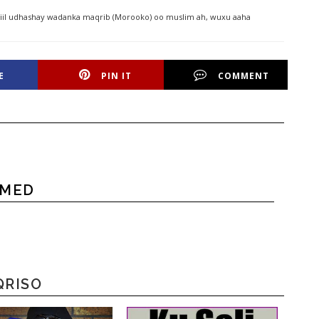
iil udhashay wadanka maqrib (Morooko) oo muslim ah, wuxu aaha
E
PIN IT
COMMENT
HMED
QRISO