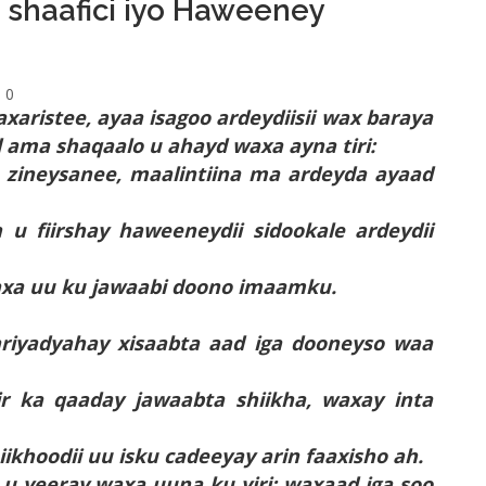
 shaafici iyo Haweeney
0
aristee, ayaa isagoo ardeydiisii wax baraya
 ama shaqaalo u ahayd waxa ayna tiri:
 zineysanee, maalintiina ma ardeyda ayaad
 u fiirshay haweeneydii sidookale ardeydii
xa uu ku jawaabi doono imaamku.
aariyadyahay xisaabta aad iga dooneyso waa
ir ka qaaday jawaabta shiikha,
waxay inta
hoodii uu isku cadeeyay arin faaxisho ah.
 u yeeray waxa uuna ku yiri: waxaad iga soo