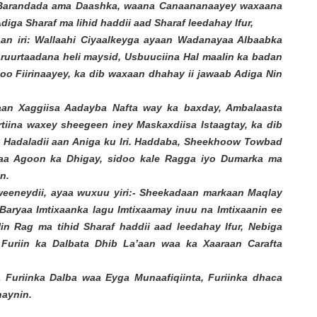
y Barandada ama Daashka, waana Canaananaayey waxaana
diga Sharaf ma lihid haddii aad Sharaf leedahay Ifur,
n iri: Wallaahi Ciyaalkeyga ayaan Wadanayaa Albaabka
urtaadana heli maysid, Usbuuciina Hal maalin ka badan
oo Fiirinaayey, ka dib waxaan dhahay ii jawaab Adiga Nin
an Xaggiisa Aadayba Nafta way ka baxday, Ambalaasta
rtiina waxey sheegeen iney Maskaxdiisa Istaagtay, ka dib
Hadaladii aan Aniga ku Iri. Haddaba, Sheekhoow Towbad
yaa Agoon ka Dhigay, sidoo kale Ragga iyo Dumarka ma
n.
weeneydii, ayaa wuxuu yiri:- Sheekadaan markaan Maqlay
 Baryaa Imtixaanka lagu Imtixaamay inuu na Imtixaanin ee
 Rag ma tihid Sharaf haddii aad leedahay Ifur, Nebiga
Furiin ka Dalbata Dhib La’aan waa ka Xaaraan Carafta
 Furiinka Dalba waa Eyga Munaafiqiinta, Furiinka dhaca
naynin.