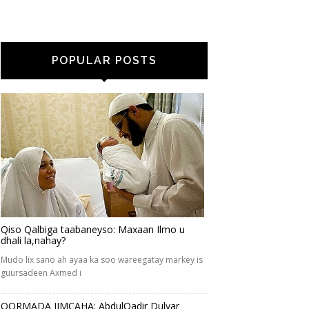
POPULAR POSTS
Qiso Qalbiga taabaneyso: Maxaan Ilmo u
dhali la,nahay?
Mudo lix sano ah ayaa ka soo wareegatay markey is
guursadeen Axmed i
QORMADA JIMCAHA: AbdulQadir Dulyar