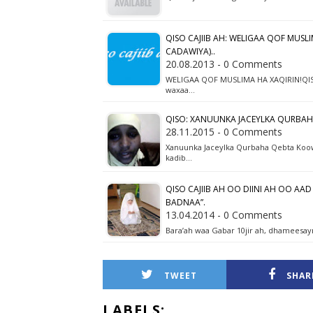
QISO CAJIIB AH: WELIGAA QOF MUSLI
CADAWIYA)..
20.08.2013 - 0 Comments
WELIGAA QOF MUSLIMA HA XAQIRIN!QISA
waxaa…
QISO: XANUUNKA JACEYLKA QURBA
28.11.2015 - 0 Comments
Xanuunka Jaceylka Qurbaha Qebta Koowa
kadib…
QISO CAJIIB AH OO DIINI AH OO A
BADNAA”.
13.04.2014 - 0 Comments
Bara’ah waa Gabar 10jir ah, dhameesay
TWEET
SHAR
LABELS: