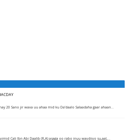
DHACDAY
tahay 20 Sano jir waxa uu ahaa mid ku Da’daalo Salaadaha gaar ahaan…
 yimid Cali Ibn Abi Daalib (R,A) asaga oo rabo inuu waydiiyo su,aal,…