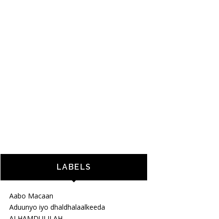
LABELS
Aabo Macaan
Aduunyo iyo dhaldhalaalkeeda
ALHAMDULILAH