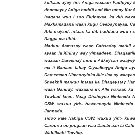
kolkaas ayey tiri:-Aniga waxaan Fadhiye
dhahaayey Adiga haddii aad Nin tahay Ifur A
Isagana wuu i soo Fiirinayaa, ka dib
waxaa
Maxkamadana waan kugu Ceebaynayaa, Caru
Arki maysid, intaas ka dib haddana wuu i s
Ragga ma tihid.
Markuu Aamusay waan Cabsaday markii a
ayaan la Xiriiray way yimaadeen, Dhaqaatii
waxaan Dareemay inuu u Adkeysan waayey 
ma ii Banaan tahay Ciyaalkeyga Aniga a
Dareemaan Nimcooyinka Alle ilaa ay waayaa
Sheekhii markuu intaas ka Dhageystay Ha
waan Gariiray, waxaana iri: Alle waxaan ka
Towbad keen, Naag Dhaheyso Ninkeeda Nin
CSW, wuxuu yiri:- Haweenayda Ninkeeda 
Jannada.
sidoo kale Nabiga CSW, wuxuu yiri:- kuwa
Caruurta oo joogaan waa Dambi aan la Cafi
Wabillaahi Towfiiq.