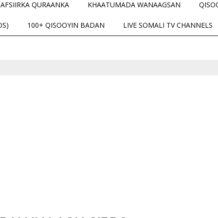
TAFSIIRKA QURAANKA
KHAATUMADA WANAAGSAN
QISO
OS)
100+ QISOOYIN BADAN
LIVE SOMALI TV CHANNELS