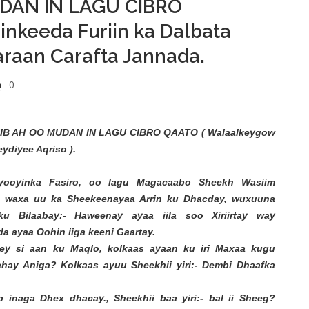
UDAN IN LAGU CIBRO
keeda Furiin ka Dalbata
araan Carafta Jannada.
0
IIB AH OO MUDAN IN LAGU CIBRO QAATO ( Walaalkeygow
ydiyee Aqriso ).
yooyinka Fasiro, oo lagu Magacaabo Sheekh Wasiim
a waxa uu ka Sheekeenayaa Arrin ku Dhacday, wuxuuna
 ku Bilaabay:- Haweenay ayaa iila soo Xiriirtay way
 ayaa Oohin iiga keeni Gaartay.
eey si aan ku Maqlo, kolkaas ayaan ku iri Maxaa kugu
ahay Aniga? Kolkaas ayuu Sheekhii yiri:- Dembi Dhaafka
b inaga Dhex dhacay., Sheekhii baa yiri:- bal ii Sheeg?