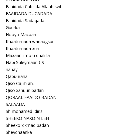
Faaidada Cabsida Allaah swt
FAAIDADA DUCADADA
Faaidada Sadaqada
Guurka
Hooyo Macaan
Khaatumada wanaagsan
Khaatumada xun
Maxaan ilmo u dhali la
Nabi Suleymaan CS
nahay
Qabuuraha
Qiso Cajiib ah.
Qiso xanuun badan
QORAAL FAAIDO BADAN
SALAADA
Sh mohamed Idiris
SHEEKO NAXDIN LEH
Sheeko xikmad badan
Sheydhaanka