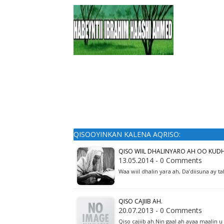
QISOOYINKAN KALENA AQRISO:
QISO WIIL DHALINYARO AH OO KU
13.05.2014 - 0 Comments
Waa wiil dhalin yara ah, Da’diisuna ay 
QISO CAJIIB AH.
20.07.2013 - 0 Comments
Qiso cajiib ah.Nin gaal ah ayaa maalin u