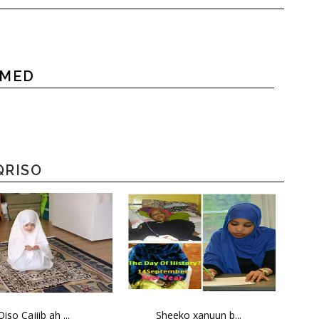
HMED
QRISO
Qiso Cajiib ah ...
Sheeko xanuun b...