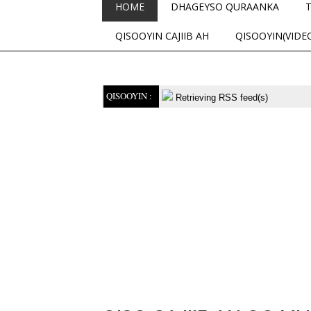
HOME
DHAGEYSO QURAANKA
QISOOYIN CAJIIB AH
QISOOYIN(VIDE
QISOOYIN :
Retrieving RSS feed(s)