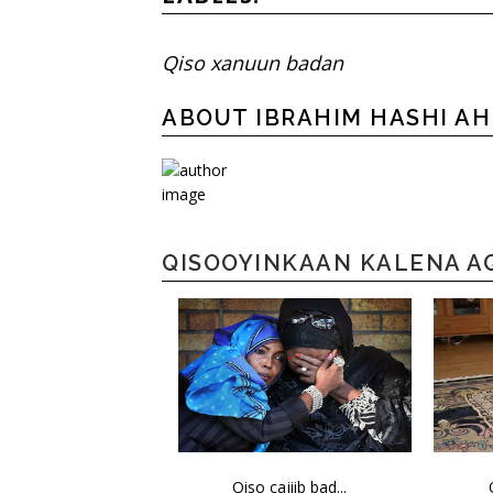
Qiso xanuun badan
ABOUT IBRAHIM HASHI A
QISOOYINKAAN KALENA A
Qiso cajiib bad...