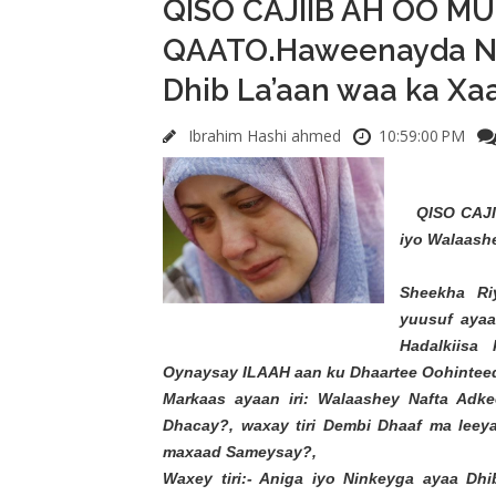
QISO CAJIIB AH OO M
QAATO.Haweenayda Nin
Dhib La’aan waa ka Xa
Ibrahim Hashi ahmed
10:59:00 PM
QISO CAJ
iyo Walaashe
Sheekha Ri
yuusuf aya
Hadalkiisa
Oynaysay ILAAH aan ku Dhaartee Oohinteeda
Markaas ayaan iri: Walaashey Nafta Adk
Dhacay?, waxay tiri Dembi Dhaaf ma leey
maxaad Sameysay?,
Waxey tiri:- Aniga iyo Ninkeyga ayaa Dhi