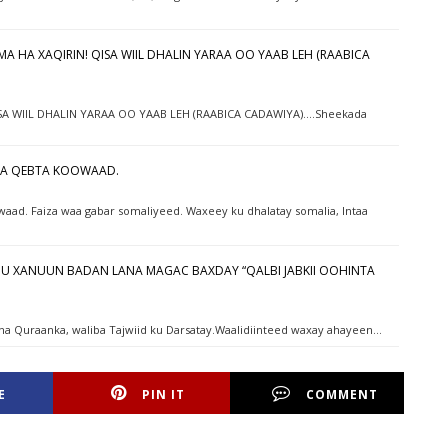
MA HA XAQIRIN! QISA WIIL DHALIN YARAA OO YAAB LEH (RAABICA
 WIIL DHALIN YARAA OO YAAB LEH (RAABICA CADAWIYA)....Sheekada
HA QEBTA KOOWAAD.
ad. Faiza waa gabar somaliyeed. Waxeey ku dhalatay somalia, Intaa
AD U XANUUN BADAN LANA MAGAC BAXDAY “QALBI JABKII OOHINTA
na Quraanka, waliba Tajwiid ku Darsatay.Waalidiinteed waxay ahayeen…
E
PIN IT
COMMENT