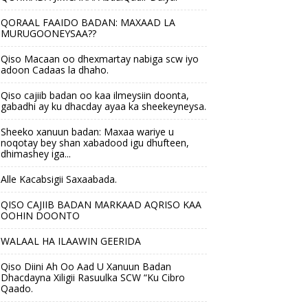
QORAAL FAAIDO BADAN: MAXAAD LA
MURUGOONEYSAA??
Qiso Macaan oo dhexmartay nabiga scw iyo
adoon Cadaas la dhaho.
Qiso cajiib badan oo kaa ilmeysiin doonta,
gabadhi ay ku dhacday ayaa ka sheekeyneysa.
Sheeko xanuun badan: Maxaa wariye u
noqotay bey shan xabadood igu dhufteen,
dhimashey iga...
Alle Kacabsigii Saxaabada.
QISO CAJIIB BADAN MARKAAD AQRISO KAA
OOHIN DOONTO
WALAAL HA ILAAWIN GEERIDA
Qiso Diini Ah Oo Aad U Xanuun Badan
Dhacdayna Xiligii Rasuulka SCW “Ku Cibro
Qaado.